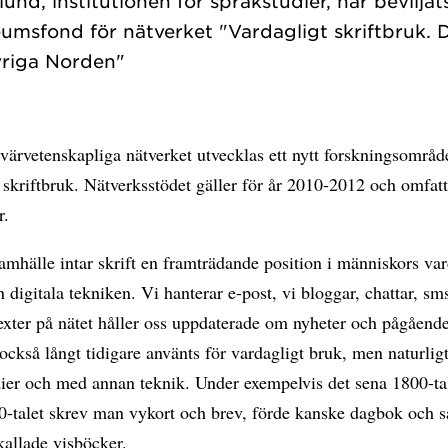
nd, institutionen för språkstudier, har beviljat
umsfond för nätverket "Vardagligt skriftbruk. 
värvetenskapliga nätverket utvecklas ett nytt forskningsområ
 skriftbruk. Nätverksstödet gäller för år 2010-2012 och omfat
r.
amhälle intar skrift en framträdande position i människors va
digitala tekniken. Vi hanterar e-post, vi bloggar, chattar, sm
Texter på nätet håller oss uppdaterade om nyheter och pågående
 också långt tidigare använts för vardagligt bruk, men naturligt
ier och med annan teknik. Under exempelvis det sena 1800-ta
00-talet skrev man vykort och brev, förde kanske dagbok och 
 kallade visböcker.