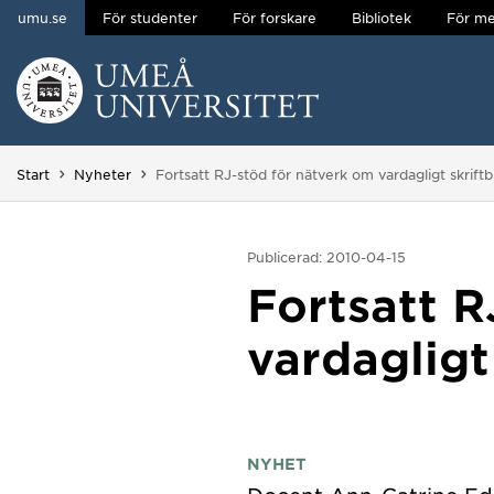
umu.se
För studenter
För forskare
Bibliotek
För me
Hoppa direkt till innehållet
Huvudmenyn dold.
Du är här:
Start
Nyheter
Fortsatt RJ-stöd för nätverk om vardagligt skrift
Publicerad: 2010-04-15
Fortsatt R
vardagligt
NYHET