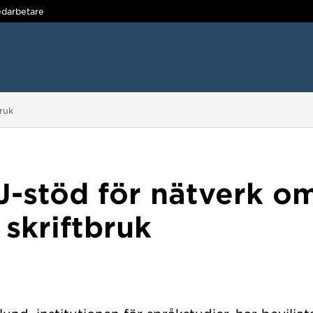
darbetare
bruk
J-stöd för nätverk o
 skriftbruk