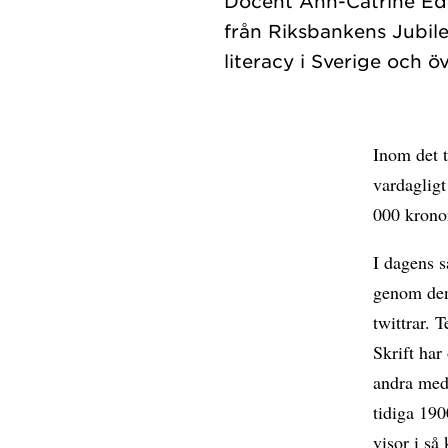
Docent Ann-Catrine Edlu
från Riksbankens Jubile
Inom det t
vardagligt
000 krono
I dagens s
genom den 
twittrar. 
Skrift har
andra med
tidiga 19
visor i så