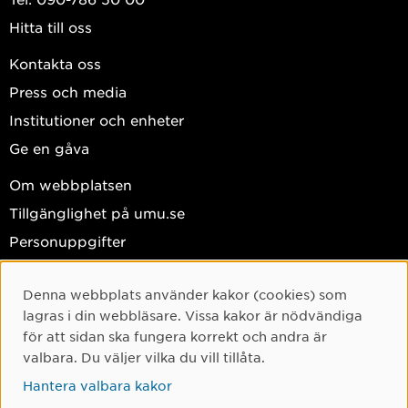
Hitta till oss
Kontakta oss
Press och media
Institutioner och enheter
Ge en gåva
Om webbplatsen
Tillgänglighet på umu.se
Personuppgifter
Hantera kakor
Denna webbplats använder kakor (cookies) som
Facebook
Cookie-samtycke
lagras i din webbläsare. Vissa kakor är nödvändiga
Instagram
för att sidan ska fungera korrekt och andra är
valbara. Du väljer vilka du vill tillåta.
TikTok
Hantera valbara kakor
Youtube