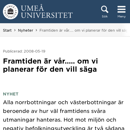
Hoppa direkt till innehållet
Sök
Meny
Huvudmenyn dold.
Du är här:
Start
Nyheter
Framtiden är vår..... om vi planerar för den vill säga
Publicerad: 2008-05-19
Framtiden är vår..... om vi
planerar för den vill säga
NYHET
Alla norrbottningar och västerbottningar är
beroende av hur väl framtidens svåra
utmaningar hanteras. Hot mot miljön och
negativ befolkningsutveckling är två sådana