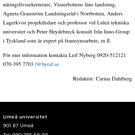
näringslivssekreterare, Västerbottens läns landsting,
Agneta Granström Landstingsråd i Norrbotten, Anders
Lagerkvist projektledare och professor vid Luleå tekniska
universitet och Peter Heydebreck konsult från Inno-Group
i Tyskland som är expert på framsynsarbete, m fl.
För mer information kontakta Leif Nyberg 0920-512121
070-395 7703
f@byraf.se
Redaktör: Carina Dahlberg
Umeå universitet
901 87 Umeå
Tel: 090-786 50 00