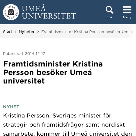
Hoppa direkt till innehållet
Sök
Meny
Huvudmenyn dold.
Du är här:
Start
Nyheter
Framtidsminister Kristina Persson besöker Umeå u
Publicerad: 2014-12-17
Framtidsminister Kristina
Persson besöker Umeå
universitet
NYHET
Kristina Persson, Sveriges minister för
strategi- och framtidsfrågor samt nordiskt
samarbete, kommer till Umeå universitet den