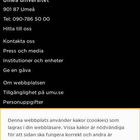
901 87 Umeå
Tel: 090-786 50 00
Hitta till oss
Kontakta oss
Press och media
Institutioner och enheter
Ge en gåva
Om webbplatsen
Tillgänglighet på umu.se
Personuppgifter
Hantera kakor
Denna webbplats använder kakor (cookies) som
Facebook
Cookie-samtycke
lagras i din webbläsare. Vissa kakor är nödvändiga
Instagram
för att sidan ska fungera korrekt och andra är