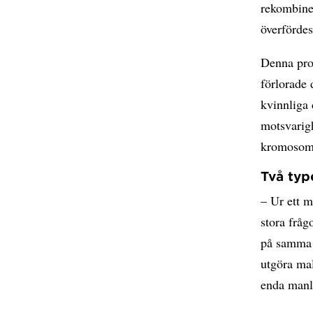
rekombine
överfördes
Denna pro
förlorade 
kvinnliga
motsvarig
kromosom,
Två typ
– Ur ett 
stora fråg
på samma 
utgöra ma
enda man