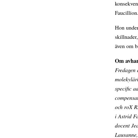
konsekven
Faucillion
Hon unders
skillnader
även om b
Om avhan
Fredagen 
molekylär
specific a
compensat
och roX R
i Astrid 
docent Je
Lausanne,