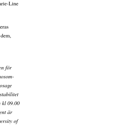
arie-Line
eras
v dem,
en för
omosom-
dosage
tabilitet
 kl 09.00
ent är
ersity of