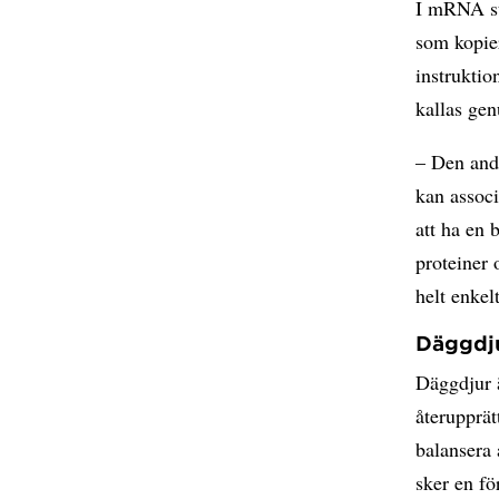
I mRNA st
som kopie
instruktio
kallas gen
– Den and
kan assoc
att ha en
proteiner 
helt enkel
Däggdj
Däggdjur 
återupprät
balansera
sker en f