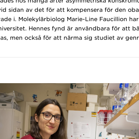
pades hos många arter asymmetriska könskromo
vid sidan av det för att kompensera för den oba
ade i. Molekylärbiolog Marie-Line Faucillion har
versitet. Hennes fynd är användbara för att bä
s, men också för att närma sig studiet av genr