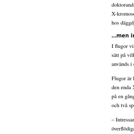
doktorand
X-kromoso
hos däggdj
…men in
I flugor v
sätt på vi
används i 
Flugor är
den enda 
på en gång
och två s
– Intressa
överflödig