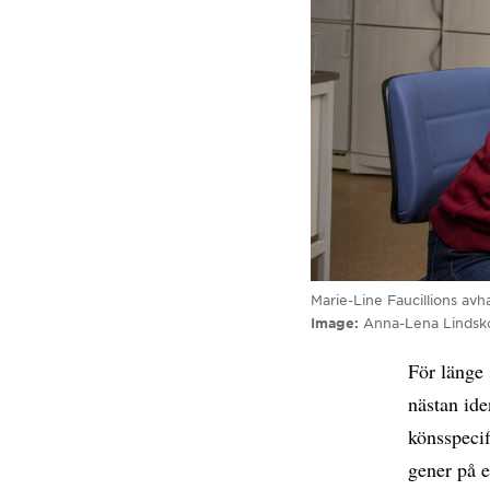
Marie-Line Faucillions avh
Image
Anna-Lena Lindsk
För länge
nästan ide
könsspecif
gener på e