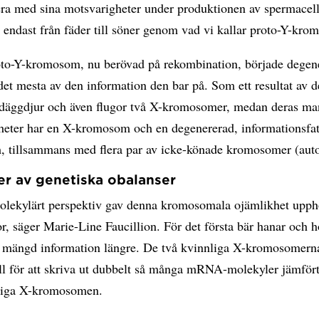
ra med sina motsvarigheter under produktionen av spermacel
 endast från fäder till söner genom vad vi kallar proto-Y-kr
to-Y-kromosom, nu berövad på rekombination, började degen
det mesta av den information den bar på. Som ett resultat av d
 däggdjur och även flugor två X-kromosomer, medan deras ma
heter har en X-kromosom och en degenererad, informationsfat
 tillsammans med flera par av icke-könade kromosomer (aut
er av genetiska obalanser
molekylärt perspektiv gav denna kromosomala ojämlikhet uppho
or, säger Marie-Line Faucillion. För det första bär hanar och h
mängd information längre. De två kvinnliga X-kromosomern
ll för att skriva ut dubbelt så många mRNA-molekyler jämför
liga X-kromosomen.