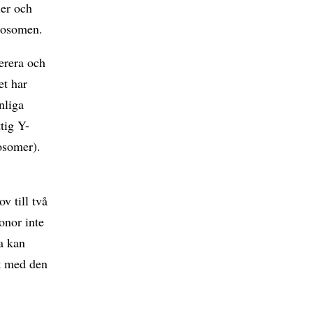
ler och
omosomen.
erera och
et har
nliga
tig Y-
osomer).
v till två
onor inte
a kan
t med den