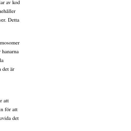
ar av kod
ehåller
ver. Detta
romosomer
r hanarna
la
 det är
r att
n för att
uvida det