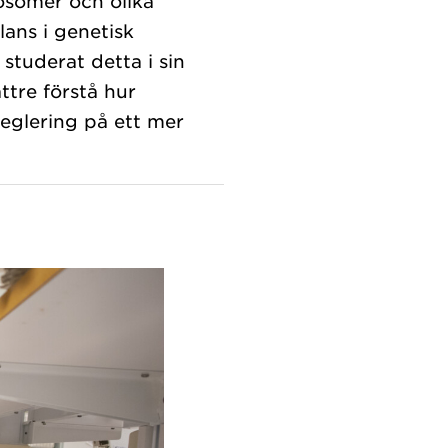
somer och olika
lans i genetisk
 studerat detta i sin
ttre förstå hur
eglering på ett mer