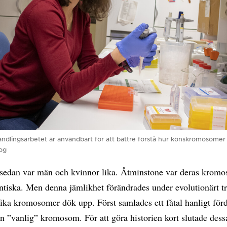
andlingsarbetet är användbart för att bättre förstå hur könskromosomer 
og
 sedan var män och kvinnor lika. Åtminstone var deras krom
ntiska. Men denna jämlikhet förändrades under evolutionärt t
ika kromosomer dök upp. Först samlades ett fåtal hanligt för
n ”vanlig” kromosom. För att göra historien kort slutade dess