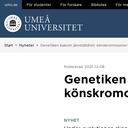
umu.se
För studenter
För forskare
Bibliotek
För me
Hoppa direkt till innehållet
Huvudmenyn dold.
Du är här:
Start
Nyheter
Genetiken bakom jämställdhet: könskromosomer 
Publicerad: 2021-12-08
Genetiken
könskromo
NYHET