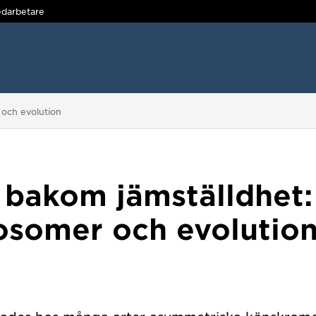
darbetare
och evolution
 bakom jämställdhet:
somer och evolutio