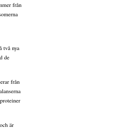
mmer från
osomerna
lå två nya
id de
erar från
alanserna
proteiner
 och är