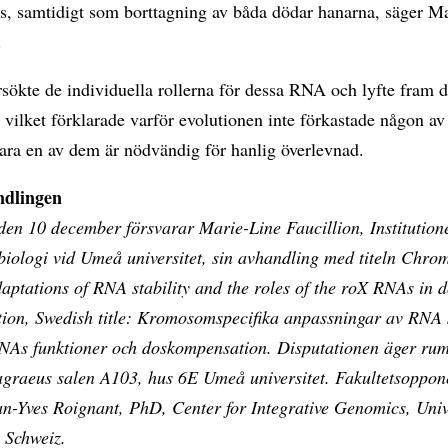
s, samtidigt som borttagning av båda dödar hanarna, säger M
.
ökte de individuella rollerna för dessa RNA och lyfte fram d
, vilket förklarade varför evolutionen inte förkastade någon a
ara en av dem är nödvändig för hanlig överlevnad.
dlingen
den 10 december försvarar Marie-Line Faucillion, Institution
biologi vid Umeå universitet, sin avhandling med titeln Chr
daptations of RNA stability and the roles of the roX RNAs in 
ion, Swedish title: Kromosomspecifika anpassningar av RNA s
NAs funktioner och doskompensation. Disputationen äger rum
Fagraeus salen A103, hus 6E Umeå universitet. Fakultetsoppon
an-Yves Roignant, PhD, Center for Integrative Genomics, Univ
 Schweiz.