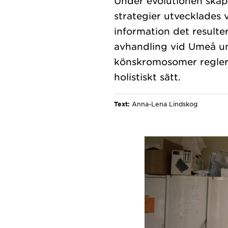
Under evolutionen ska
strategier utvecklades 
information det resulter
avhandling vid Umeå uni
könskromosomer reglera
Text:
Anna-Lena Lindskog