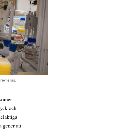
regleras.
osomer
ryck och
delaktiga
a gener att