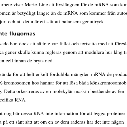
arbete visar Marie-Line att livslängden för de mRNA som ko
men är betydligt längre än de mRNA som kommer från aut
ur, och att detta är ett sätt att balansera genuttryck.
te flugornas
isade hon dock att så inte var fallet och fortsatte med att föres
lka gener skulle kunna regleras genom att modulera hur lång t
en cell innan de bryts ned.
 kända för att helt enkelt fördubbla mängden mRNA de produc
X-kromosomen hos hannar för att lösa båda könskromosomob
. Detta orkestreras av en molekylär maskin bestående av fem 
pecifika RNA.
nt nog bär dessa RNA inte information för att bygga proteiner
a på ett sånt sätt att om en av dem raderas har det inte någon