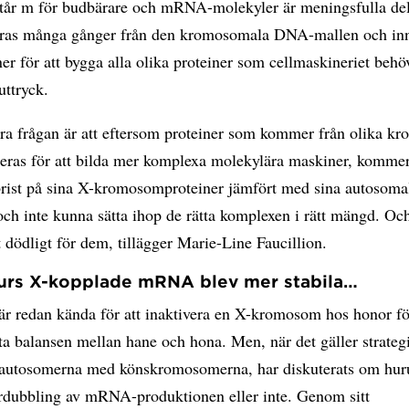
år m för budbärare och mRNA-molekyler är meningsfulla del
ras många gånger från den kromosomala DNA-mallen och inn
ner för att bygga alla olika proteiner som cellmaskineriet behö
uttryck.
ra frågan är att eftersom proteiner som kommer från olika k
ieras för att bilda mer komplexa molekylära maskiner, komme
 brist på sina X-kromosomproteiner jämfört med sina autosoma
och inte kunna sätta ihop de rätta komplexen i rätt mängd. Och
t dödligt för dem, tillägger Marie-Line Faucillion.
urs X-kopplade mRNA blev mer stabila…
är redan kända för att inaktivera en X-kromosom hos honor fö
ta balansen mellan hane och hona. Men, när det gäller strategi
 autosomerna med könskromosomerna, har diskuterats om hur
ördubbling av mRNA-produktionen eller inte. Genom sitt