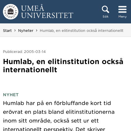
Hoppa direkt till innehållet
Sök
Meny
Huvudmenyn dold.
Du är här:
Start
Nyheter
Humlab, en elitinstitution också internationellt
Publicerad: 2005-03-14
Humlab, en elitinstitution också
internationellt
NYHET
Humlab har på en förbluffande kort tid
erövrat en plats bland elitinstitutionerna
inom sitt område, också sett ur ett
internationellt perspektiv. Det skriver