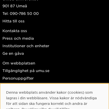
901 87 Umeå
Tel: 090-786 50 00
Hitta till oss
Kontakta oss
Press och media
Institutioner och enheter
Ge en gåva
Om webbplatsen
Tillgänglighet på umu.se
Personuppgifter
Hantera kakor
Denna webbplats använder kakor (cookies) som
Facebook
Cookie-samtycke
lagras i din webbläsare. Vissa kakor är nödvändiga
Instagram
för att sidan ska fungera korrekt och andra är