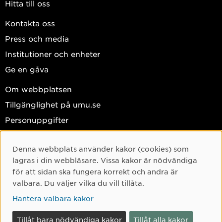
Hitta till oss
Kontakta oss
Press och media
Institutioner och enheter
Ge en gåva
Om webbplatsen
Tillgänglighet på umu.se
Personuppgifter
Hantera kakor
Denna webbplats använder kakor (cookies) som
Facebook
Cookie-samtycke
lagras i din webbläsare. Vissa kakor är nödvändiga
Instagram
för att sidan ska fungera korrekt och andra är
valbara. Du väljer vilka du vill tillåta.
TikTok
Hantera valbara kakor
Youtube
LinkedIn
Tillåt bara nödvändiga kakor
Tillåt alla kakor