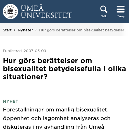
Hoppa direkt till innehållet
Sök
Meny
Huvudmenyn dold.
Du är här:
Start
Nyheter
Hur görs berättelser om bisexualitet betydelsefulla
Publicerad: 2007-03-09
Hur görs berättelser om
bisexualitet betydelsefulla i olika
situationer?
NYHET
Föreställningar om manlig bisexualitet,
öppenhet och lagomhet analyseras och
diskuteras i ny avhandling från Umeå