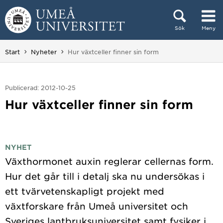
Hoppa direkt till innehållet
Sök
Meny
Huvudmenyn dold.
Du är här:
Start
Nyheter
Hur växtceller finner sin form
Publicerad: 2012-10-25
Hur växtceller finner sin form
NYHET
Växthormonet auxin reglerar cellernas form.
Hur det går till i detalj ska nu undersökas i
ett tvärvetenskapligt projekt med
växtforskare från Umeå universitet och
Sveriges lantbruksuniversitet samt fysiker i