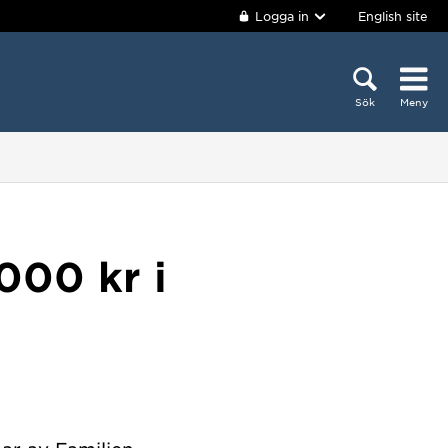
Logga in
English site
Sök
Meny
000 kr i