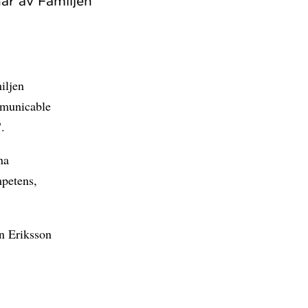
ar av Familjen
iljen
ommunicable
".
na
mpetens,
n Eriksson