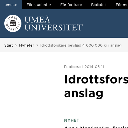
umu.se
För studenter
För forskare
Bibliotek
För me
Hoppa direkt till innehållet
Huvudmenyn dold.
Du är här:
Start
Nyheter
Idrottsforskare beviljad 4 000 000 kr i anslag
Publicerad: 2014-06-11
Idrottsfor
anslag
NYHET