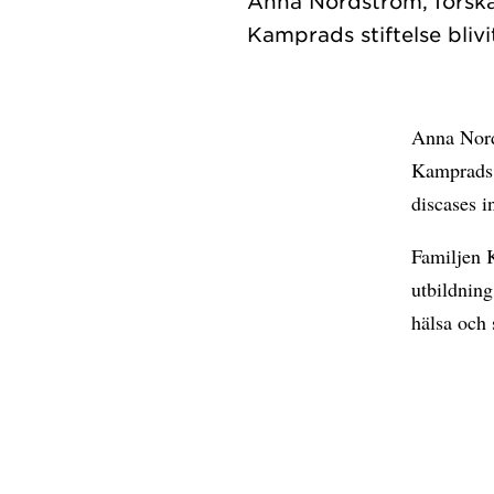
Anna Nordström, forska
Anna Nord
Kamprads s
discases i
Familjen K
utbildning
hälsa och 