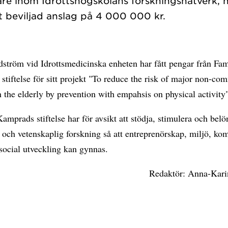
re inom Idrottshögskolans forskningsnätverk, h
ström vid Idrottsmedicinska enheten har fått pengar från Fam
tiftelse för sitt projekt "To reduce the risk of major non-c
n the elderly by prevention with empahsis on physical activity
amprads stiftelse har för avsikt att stödja, stimulera och belö
 och vetenskaplig forskning så att entreprenörskap, miljö, ko
social utveckling kan gynnas.
Redaktör: Anna-Kari