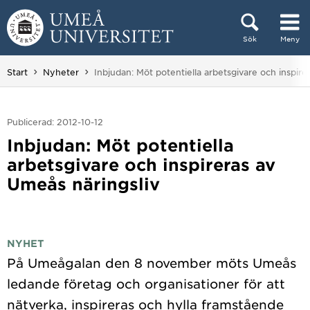
Hoppa direkt till innehållet
Sök
Meny
Huvudmenyn dold.
Du är här:
Start
Nyheter
Inbjudan: Möt potentiella arbetsgivare och inspire
Publicerad: 2012-10-12
Inbjudan: Möt potentiella
arbetsgivare och inspireras av
Umeås näringsliv
NYHET
På Umeågalan den 8 november möts Umeås
ledande företag och organisationer för att
nätverka, inspireras och hylla framstående