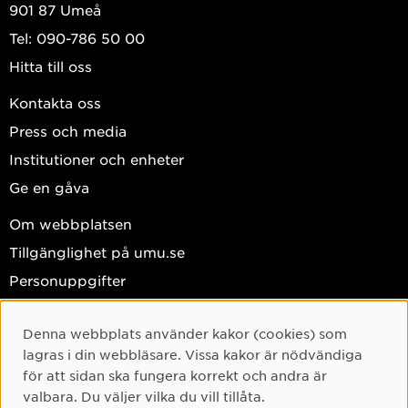
901 87 Umeå
Tel: 090-786 50 00
Hitta till oss
Kontakta oss
Press och media
Institutioner och enheter
Ge en gåva
Om webbplatsen
Tillgänglighet på umu.se
Personuppgifter
Hantera kakor
Denna webbplats använder kakor (cookies) som
Facebook
Cookie-samtycke
lagras i din webbläsare. Vissa kakor är nödvändiga
Instagram
för att sidan ska fungera korrekt och andra är
valbara. Du väljer vilka du vill tillåta.
TikTok