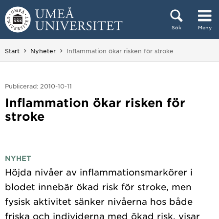
Hoppa direkt till innehållet
Sök
Meny
Huvudmenyn dold.
Du är här:
Start
Nyheter
Inflammation ökar risken för stroke
Publicerad: 2010-10-11
Inflammation ökar risken för
stroke
NYHET
Höjda nivåer av inflammationsmarkörer i
blodet innebär ökad risk för stroke, men
fysisk aktivitet sänker nivåerna hos både
friska och individerna med ökad risk, visar