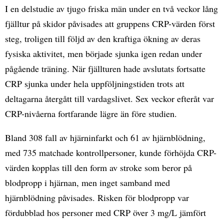
I en delstudie av tjugo friska män under en två veckor lång
fjälltur på skidor påvisades att gruppens CRP-värden först
steg, troligen till följd av den kraftiga ökning av deras
fysiska aktivitet, men började sjunka igen redan under
pågående träning. När fjällturen hade avslutats fortsatte
CRP sjunka under hela uppföljningstiden trots att
deltagarna återgått till vardagslivet. Sex veckor efteråt var
CRP-nivåerna fortfarande lägre än före studien.
Bland 308 fall av hjärninfarkt och 61 av hjärnblödning,
med 735 matchade kontrollpersoner, kunde förhöjda CRP-
värden kopplas till den form av stroke som beror på
blodpropp i hjärnan, men inget samband med
hjärnblödning påvisades. Risken för blodpropp var
fördubblad hos personer med CRP över 3 mg/L jämfört