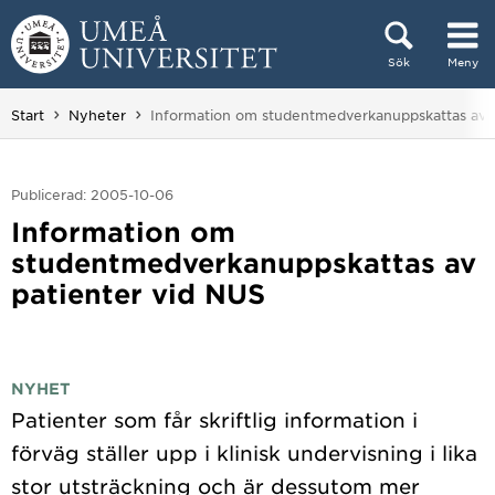
Hoppa direkt till innehållet
Sök
Meny
Huvudmenyn dold.
Du är här:
Start
Nyheter
Information om studentmedverkanuppskattas av p
Publicerad: 2005-10-06
Information om
studentmedverkanuppskattas av
patienter vid NUS
NYHET
Patienter som får skriftlig information i
förväg ställer upp i klinisk undervisning i lika
stor utsträckning och är dessutom mer