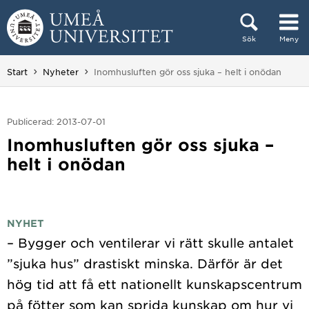
Hoppa direkt till innehållet
Sök
Meny
Huvudmenyn dold.
Du är här:
Start
Nyheter
Inomhusluften gör oss sjuka – helt i onödan
Publicerad: 2013-07-01
Inomhusluften gör oss sjuka –
helt i onödan
NYHET
– Bygger och ventilerar vi rätt skulle antalet
”sjuka hus” drastiskt minska. Därför är det
hög tid att få ett nationellt kunskapscentrum
på fötter som kan sprida kunskap om hur vi