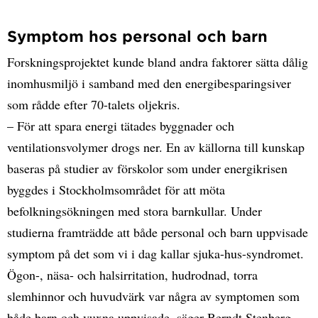
Symptom hos personal och barn
Forskningsprojektet kunde bland andra faktorer sätta dålig
inomhusmiljö i samband med den energibesparingsiver
som rådde efter 70-talets oljekris.
– För att spara energi tätades byggnader och
ventilationsvolymer drogs ner. En av källorna till kunskap
baseras på studier av förskolor som under energikrisen
byggdes i Stockholmsområdet för att möta
befolkningsökningen med stora barnkullar. Under
studierna framträdde att både personal och barn uppvisade
symptom på det som vi i dag kallar sjuka-hus-syndromet.
Ögon-, näsa- och halsirritation, hudrodnad, torra
slemhinnor och huvudvärk var några av symptomen som
både barn och vuxna uppvisade, säger Berndt Stenberg.