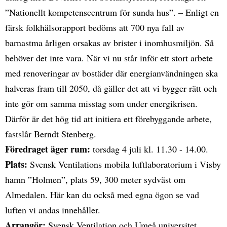
”Nationellt kompetenscentrum för sunda hus”. – Enligt en
färsk folkhälsorapport bedöms att 700 nya fall av
barnastma årligen orsakas av brister i inomhusmiljön. Så
behöver det inte vara. När vi nu står inför ett stort arbete
med renoveringar av bostäder där energianvändningen ska
halveras fram till 2050, då gäller det att vi bygger rätt och
inte gör om samma misstag som under energikrisen.
Därför är det hög tid att initiera ett förebyggande arbete,
fastslår Berndt Stenberg.
Föredraget äger rum:
torsdag 4 juli kl. 11.30 - 14.00.
Plats:
Svensk Ventilations mobila luftlaboratorium i Visby
hamn ”Holmen”, plats 59, 300 meter sydväst om
Almedalen. Här kan du också med egna ögon se vad
luften vi andas innehåller.
Arrangör:
Svensk Ventilation och Umeå universitet