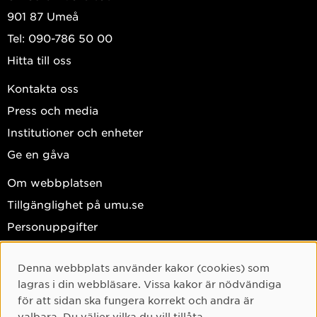
901 87 Umeå
Tel: 090-786 50 00
Hitta till oss
Kontakta oss
Press och media
Institutioner och enheter
Ge en gåva
Om webbplatsen
Tillgänglighet på umu.se
Personuppgifter
Hantera kakor
Denna webbplats använder kakor (cookies) som
Facebook
Cookie-samtycke
lagras i din webbläsare. Vissa kakor är nödvändiga
Instagram
för att sidan ska fungera korrekt och andra är
valbara. Du väljer vilka du vill tillåta.