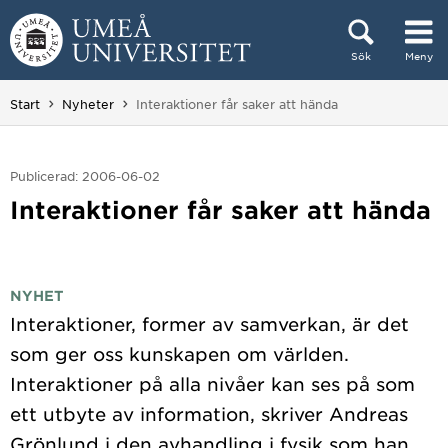
Hoppa direkt till innehållet
Sök
Meny
Huvudmenyn dold.
Du är här:
Start
Nyheter
Interaktioner får saker att hända
Publicerad: 2006-06-02
Interaktioner får saker att hända
NYHET
Interaktioner, former av samverkan, är det
som ger oss kunskapen om världen.
Interaktioner på alla nivåer kan ses på som
ett utbyte av information, skriver Andreas
Grönlund i den avhandling i fysik som han