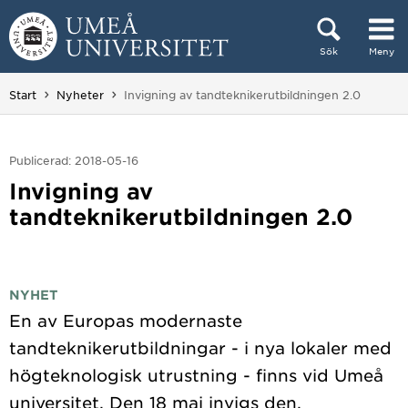
Hoppa direkt till innehållet
Sök
Meny
Huvudmenyn dold.
Du är här:
Start
Nyheter
Invigning av tandteknikerutbildningen 2.0
Publicerad: 2018-05-16
Invigning av
tandteknikerutbildningen 2.0
NYHET
En av Europas modernaste
tandteknikerutbildningar - i nya lokaler med
högteknologisk utrustning - finns vid Umeå