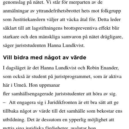
genomslag på nätet. Vi står för merparten av de
anmälningar av yttrandefrihetsbrottet hets mot folkgrupp
som Justitiekanslern väljer att väcka åtal för. Detta leder
såklart till att lagstiftningens brottspreventiva effekt blir
starkare och den mänskliga samvaron på nätet drägligare,
säger juriststudenten Hanna Lundkvist.
Vill bidra med något av värde
I dagsläget är det Hanna Lundkvist och Robin Enander,
som också är student på juristprogrammet, som är aktiva
här i Umeå. Hon uppmanar
fler samhällsengagerade juriststudenter att höra av sig.
– Att engagera sig i Juridikfronten är ett bra sätt att ge
tillbaka något av värde till det samhälle som bekostar ens
utbildning. Det är dessutom en ypperlig möjlighet att
nyttja sina juridiska färdigheter, avslutar hon