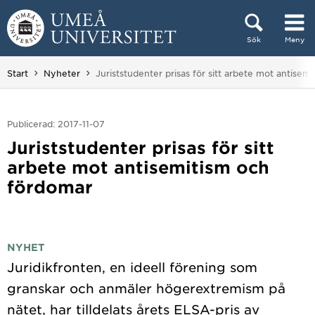
Hoppa direkt till innehållet
Sök
Meny
Huvudmenyn dold.
Du är här:
Start
Nyheter
Juriststudenter prisas för sitt arbete mot antisem
Publicerad: 2017-11-07
Juriststudenter prisas för sitt
arbete mot antisemitism och
fördomar
NYHET
Juridikfronten, en ideell förening som
granskar och anmäler högerextremism på
nätet, har tilldelats årets ELSA-pris av