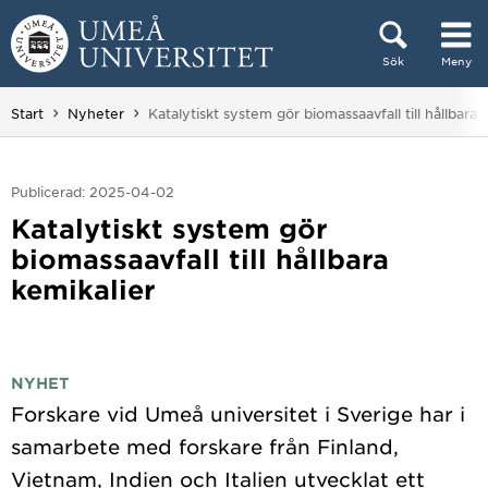
Hoppa direkt till innehållet
Sök
Meny
Huvudmenyn dold.
Du är här:
Start
Nyheter
Katalytiskt system gör biomassaavfall till hållbara 
Publicerad: 2025-04-02
Katalytiskt system gör
biomassaavfall till hållbara
kemikalier
NYHET
Forskare vid Umeå universitet i Sverige har i
samarbete med forskare från Finland,
Vietnam, Indien och Italien utvecklat ett