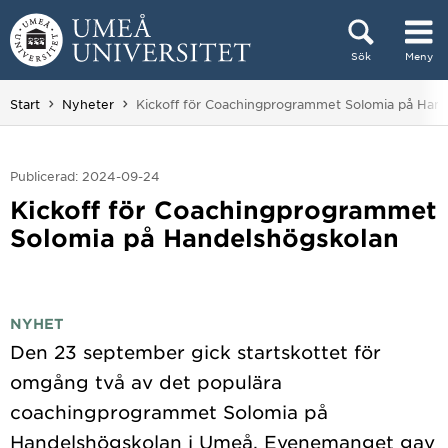
Hoppa direkt till innehållet
Sök
Meny
Huvudmenyn dold.
Du är här:
Start
Nyheter
Kickoff för Coachingprogrammet Solomia på Han
Publicerad: 2024-09-24
Kickoff för Coachingprogrammet
Solomia på Handelshögskolan
NYHET
Den 23 september gick startskottet för
omgång två av det populära
coachingprogrammet Solomia på
Handelshögskolan i Umeå. Evenemanget gav