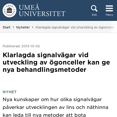
Hoppa direkt till innehållet
Sök
Meny
Huvudmenyn dold.
Du är här:
Start
Nyheter
Klarlagda signalvägar vid utveckling av ögoncell
Publicerad: 2013-10-02
Klarlagda signalvägar vid
utveckling av ögonceller kan ge
nya behandlingsmetoder
NYHET
Nya kunskaper om hur olika signalvägar
påverkar utvecklingen av lins och näthinna
kan leda till nya metoder att bota