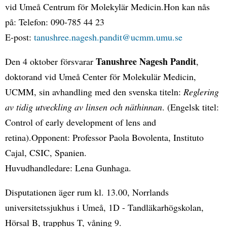
vid Umeå Centrum för Molekylär Medicin.Hon kan nås
på: Telefon: 090-785 44 23
E-post:
tanushree.nagesh.pandit@ucmm.umu.se
Tanushree Nagesh Pandit
Den 4 oktober försvarar
,
doktorand vid Umeå Center för Molekulär Medicin,
UCMM, sin avhandling med den svenska titeln:
Reglering
av tidig utveckling av linsen och näthinnan
. (Engelsk titel:
Control of early development of lens and
retina).Opponent: Professor Paola Bovolenta, Instituto
Cajal, CSIC, Spanien.
Huvudhandledare: Lena Gunhaga.
Disputationen äger rum kl. 13.00, Norrlands
universitetssjukhus i Umeå, 1D - Tandläkarhögskolan,
Hörsal B, trapphus T, våning 9.