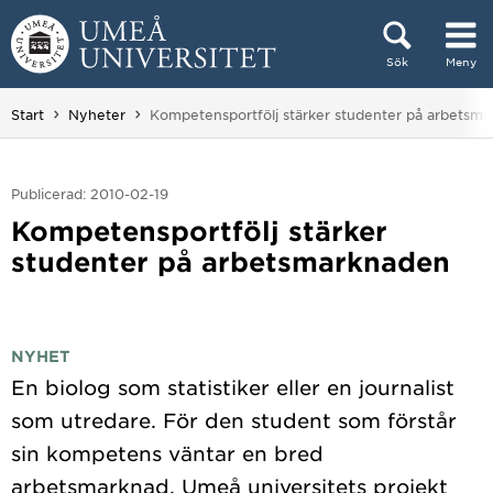
Hoppa direkt till innehållet
Sök
Meny
Huvudmenyn dold.
Du är här:
Start
Nyheter
Kompetensportfölj stärker studenter på arbetsm
Publicerad: 2010-02-19
Kompetensportfölj stärker
studenter på arbetsmarknaden
NYHET
En biolog som statistiker eller en journalist
som utredare. För den student som förstår
sin kompetens väntar en bred
arbetsmarknad. Umeå universitets projekt