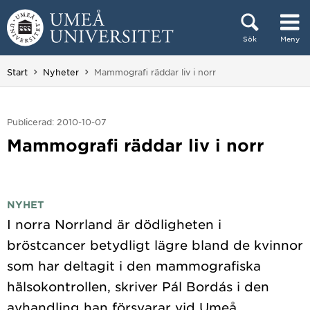
Hoppa direkt till innehållet
Sök
Meny
Huvudmenyn dold.
Du är här:
Start
Nyheter
Mammografi räddar liv i norr
Publicerad: 2010-10-07
Mammografi räddar liv i norr
NYHET
I norra Norrland är dödligheten i
bröstcancer betydligt lägre bland de kvinnor
som har deltagit i den mammografiska
hälsokontrollen, skriver Pál Bordás i den
avhandling han försvarar vid Umeå