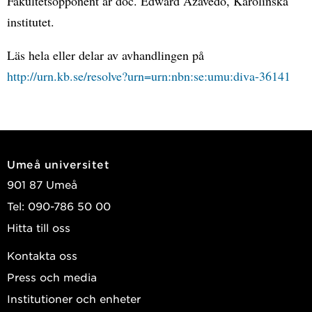
Fakultetsopponent är doc. Edward Azavedo, Karolinska
institutet.
Läs hela eller delar av avhandlingen på
http://urn.kb.se/resolve?urn=urn:nbn:se:umu:diva-36141
Umeå universitet
901 87 Umeå
Tel: 090-786 50 00
Hitta till oss
Kontakta oss
Press och media
Institutioner och enheter