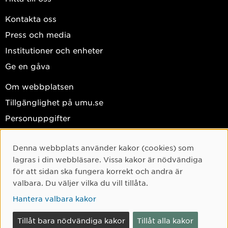
Kontakta oss
Press och media
Institutioner och enheter
Ge en gåva
Om webbplatsen
Tillgänglighet på umu.se
Personuppgifter
Hantera kakor
Denna webbplats använder kakor (cookies) som
Facebook
Cookie-samtycke
lagras i din webbläsare. Vissa kakor är nödvändiga
Instagram
för att sidan ska fungera korrekt och andra är
valbara. Du väljer vilka du vill tillåta.
TikTok
Hantera valbara kakor
Youtube
LinkedIn
Tillåt bara nödvändiga kakor
Tillåt alla kakor