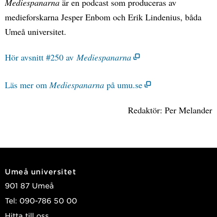
Mediespanarna
är en podcast som produceras av
medieforskarna Jesper Enbom och Erik Lindenius, båda
Umeå universitet.
Hör avsnitt #250 av
Mediespanarna
Läs mer om
Mediespanarna
på umu.se
Redaktör: Per Melander
Umeå universitet
901 87 Umeå
Tel: 090-786 50 00
Hitta till oss