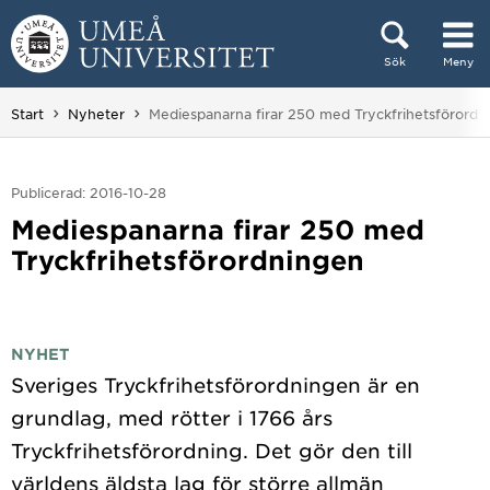
Hoppa direkt till innehållet
Sök
Meny
Huvudmenyn dold.
Du är här:
Start
Nyheter
Mediespanarna firar 250 med Tryckfrihetsförordn
Publicerad: 2016-10-28
Mediespanarna firar 250 med
Tryckfrihetsförordningen
NYHET
Sveriges Tryckfrihetsförordningen är en
grundlag, med rötter i 1766 års
Tryckfrihetsförordning. Det gör den till
världens äldsta lag för större allmän