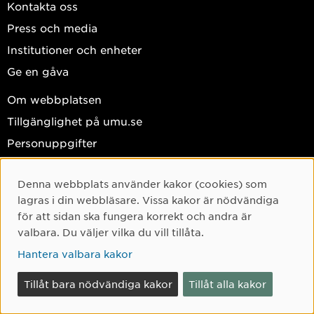
Kontakta oss
Press och media
Institutioner och enheter
Ge en gåva
Om webbplatsen
Tillgänglighet på umu.se
Personuppgifter
Hantera kakor
Denna webbplats använder kakor (cookies) som
Facebook
Cookie-samtycke
lagras i din webbläsare. Vissa kakor är nödvändiga
Instagram
för att sidan ska fungera korrekt och andra är
valbara. Du väljer vilka du vill tillåta.
TikTok
Hantera valbara kakor
Youtube
LinkedIn
Tillåt bara nödvändiga kakor
Tillåt alla kakor