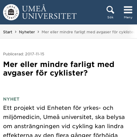
Hoppa direkt till innehållet
Sök
Meny
Huvudmenyn dold.
Du är här:
Start
Nyheter
Mer eller mindre farligt med avgaser för cyklister?
Publicerad: 2017-11-15
Mer eller mindre farligt med
avgaser för cyklister?
NYHET
Ett projekt vid Enheten för yrkes- och
miljömedicin, Umeå universitet, ska belysa
om ansträngningen vid cykling kan lindra
effekterna av den flera gånger förhöjda