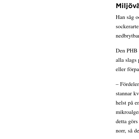
Miljöv
Han såg oc
sockerarte
nedbrytbar
Den PHB s
alla slags
eller förp
– Fördelen
stannar kv
helst på 
mikroalger
detta görs
norr, så d