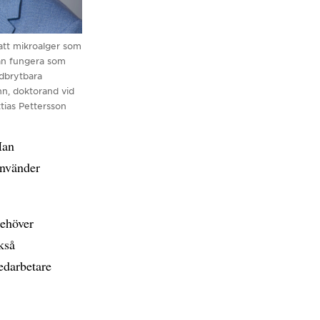
t att mikroalger som
an fungera som
edbrytbara
hn, doktorand vid
tias Pettersson
Han
använder
behöver
kså
edarbetare