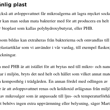
änlig plast
kså att avloppsvattnet får mikroalgerna att lagra mycket sock
r kan man sedan mata bakterier med för att producera en helt
 bioplast som kallas polyhydroxybutyrat, eller PHB.
om bildas kan extraheras från bakterierna och omvandlas till
 plastartiklar som vi använder i vår vardag, till exempel flaskor
ackningar.
 med PHB är att istället för att brytas ned till mikro- och na
ar i miljön, bryts det ned helt och hållet som vilket annat mat
en komposthög i trädgården. En annan fördel med odlingen av
 är att avloppsvattnet renas och koldioxid avlägsnas från miljö
 av mikroalger som är anpassade till ljus- och temperaturförhå
et behövs ingen extra uppvärmning eller belysning, säger Mart