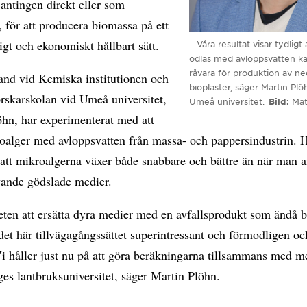
antingen direkt eller som
, för att producera biomassa på ett
gt och ekonomiskt hållbart sätt.
– Våra resultat visar tydlig
odlas med avloppsvatten k
råvara för produktion av n
and vid Kemiska institutionen och
bioplaster, säger Martin Plö
rskarskolan vid Umeå universitet,
Umeå universitet.
Bild
Mat
öhn, har experimenterat med att
oalger med avloppsvatten från massa- och pappersindustrin. 
 att mikroalgerna växer både snabbare och bättre än när man 
vande gödslade medier.
eten att ersätta dyra medier med en avfallsprodukt som ändå 
det här tillvägagångssättet superintressant och förmodligen oc
Vi håller just nu på att göra beräkningarna tillsammans med m
ges lantbruksuniversitet, säger Martin Plöhn.