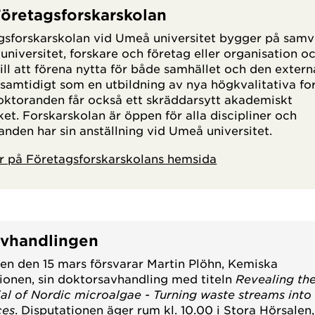
öretagsforskarskolan
gsforskarskolan vid Umeå universitet bygger på sam
universitet, forskare och företag eller organisation o
till att förena nytta för både samhället och den extern
 samtidigt som en utbildning av nya högkvalitativa fo
Doktoranden får också ett skräddarsytt akademiskt
et. Forskarskolan är öppen för alla discipliner och
nden har sin anställning vid Umeå universitet.
r på Företagsforskarskolans hemsida
vhandlingen
en den 15 mars försvarar Martin Plöhn, Kemiska
tionen, sin doktorsavhandling med titeln
Revealing th
ial of Nordic microalgae - Turning waste streams into
ces
. Disputationen äger rum kl. 10.00 i Stora Hörsalen