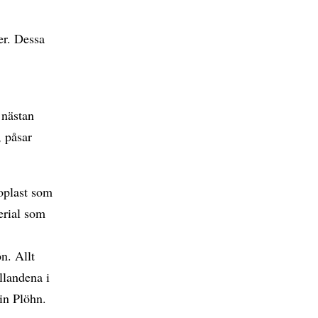
er. Dessa
 nästan
, påsar
noplast som
erial som
n. Allt
llandena i
in Plöhn.