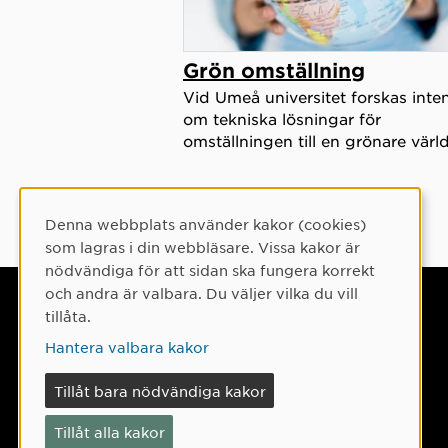
Grön omställning
Vid Umeå universitet forskas inten
om tekniska lösningar för
omställningen till en grönare värld
Denna webbplats använder kakor (cookies)
Cookie-samtycke
som lagras i din webbläsare. Vissa kakor är
nödvändiga för att sidan ska fungera korrekt
och andra är valbara. Du väljer vilka du vill
Umeå universitet
tillåta.
901 87 Umeå
Hantera valbara kakor
Tel: 090-786 50 00
Tillåt bara nödvändiga kakor
Hitta till oss
Tillåt alla kakor