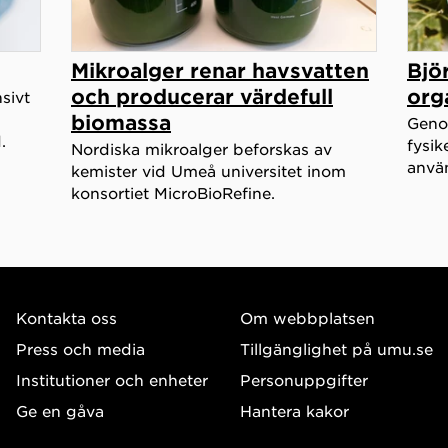
Mikroalger renar havsvatten
Bjö
och producerar värdefull
org
sivt
biomassa
Genom
.
fysik
Nordiska mikroalger beforskas av
använ
kemister vid Umeå universitet inom
konsortiet MicroBioRefine.
Kontakta oss
Om webbplatsen
Press och media
Tillgänglighet på umu.se
Institutioner och enheter
Personuppgifter
Ge en gåva
Hantera kakor