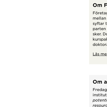
Om F
Företa
mellan 
syftar 
parten
sker. 
kurspak
doktora
Läs me
Om a
Fredag
institu
potent
resour