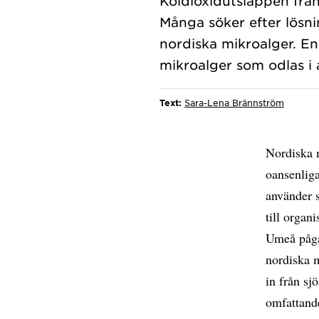
Koldioxidutsläppen frå
Många söker efter lösni
nordiska mikroalger. En
Text:
Sara-Lena Brännström
Nordiska 
oansenliga
använder s
till organ
Umeå pågå
nordiska m
in från sj
omfattande