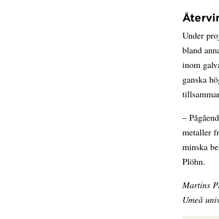
Återvi
Under proj
bland anna
inom galva
ganska hö
tillsamma
– Pågående
metaller f
minska beh
Plöhn.
Martins P
Umeå unive