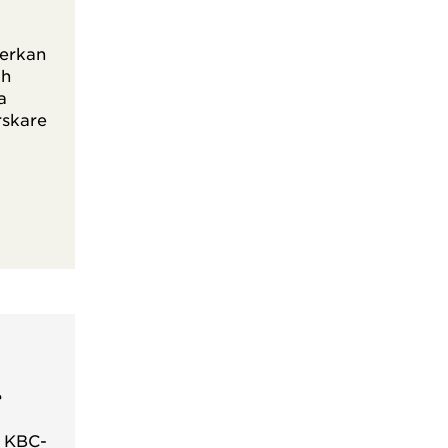
verkan
ch
a
rskare
e
, KBC-