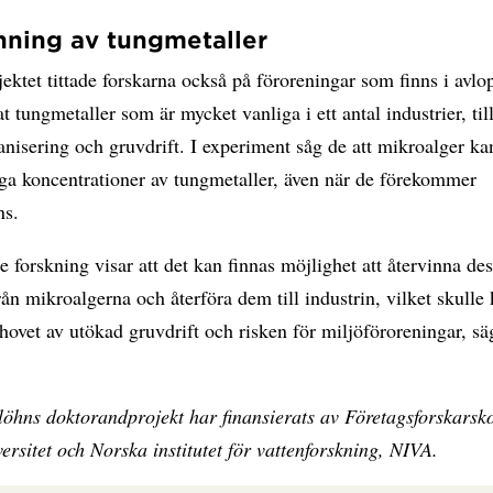
nning av tungmetaller
ektet tittade forskarna också på föroreningar som finns i avlo
t tungmetaller som är mycket vanliga i ett antal industrier, ti
nisering och gruvdrift. I experiment såg de att mikroalger ka
ga koncentrationer av tungmetaller, även när de förekommer
ns.
 forskning visar att det kan finnas möjlighet att återvinna de
rån mikroalgerna och återföra dem till industrin, vilket skulle
ovet av utökad gruvdrift och risken för miljöföroreningar, sä
löhns doktorandprojekt har finansierats av Företagsforskarsk
rsitet och Norska institutet för vattenforskning, NIVA.