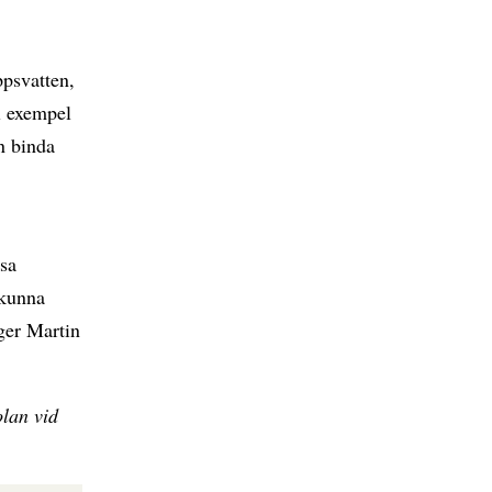
ppsvatten,
ll exempel
n binda
ssa
 kunna
ger Martin
olan vid