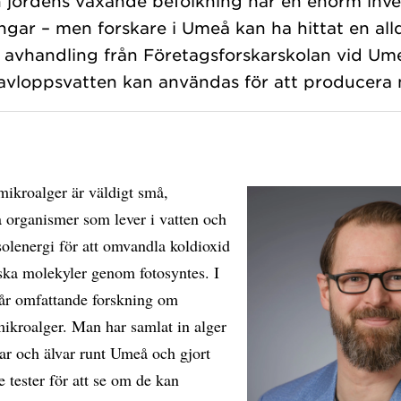
n jordens växande befolkning har en enorm inve
ngar – men forskare i Umeå kan ha hittat en all
 avhandling från Företagsforskarskolan vid Umeå
mikroalger är väldigt små,
 organismer som lever i vatten och
olenergi för att omvandla koldioxid
iska molekyler genom fotosyntes. I
r omfattande forskning om
ikroalger. Man har samlat in alger
öar och älvar runt Umeå och gjort
 tester för att se om de kan