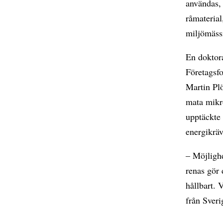
användas, 
råmaterial
miljömässi
En doktor
Företagsfo
Martin Pl
mata mikr
upptäckte
energikrä
– Möjligh
renas gör 
hållbart. 
från Sveri