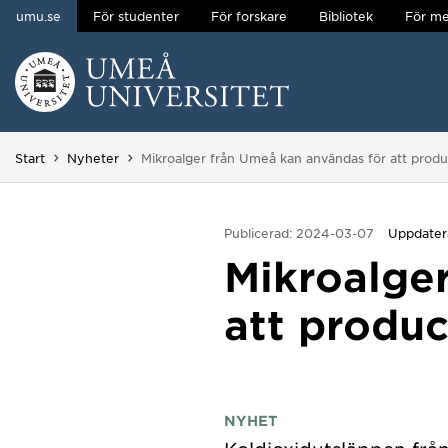
umu.se
För studenter
För forskare
Bibliotek
För me
Hoppa direkt till innehållet
Huvudmenyn dold.
Du är här:
Start
Nyheter
Mikroalger från Umeå kan användas för att produ
Publicerad: 2024-03-07
Uppdater
Mikroalge
att produc
NYHET