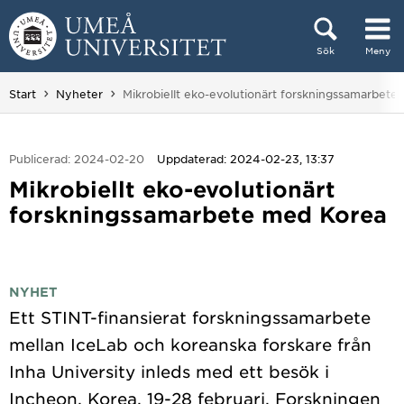
Hoppa direkt till innehållet
Sök
Meny
Huvudmenyn dold.
Du är här:
Start
Nyheter
Mikrobiellt eko-evolutionärt forskningssamarbet
Publicerad: 2024-02-20
Uppdaterad: 2024-02-23, 13:37
Mikrobiellt eko-evolutionärt
forskningssamarbete med Korea
NYHET
Ett STINT-finansierat forskningssamarbete
mellan IceLab och koreanska forskare från
Inha University inleds med ett besök i
Incheon, Korea, 19-28 februari. Forskningen