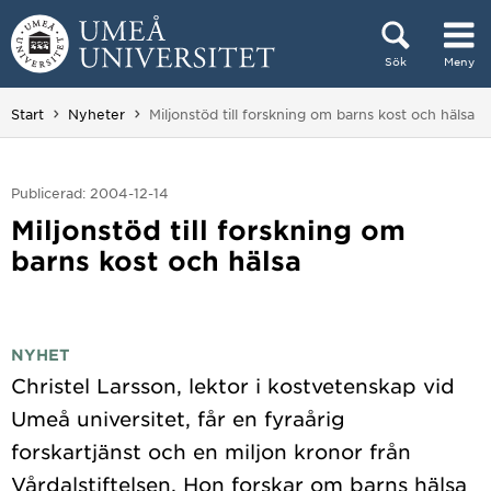
Hoppa direkt till innehållet
Sök
Meny
Huvudmenyn dold.
Du är här:
Start
Nyheter
Miljonstöd till forskning om barns kost och hälsa
Publicerad: 2004-12-14
Miljonstöd till forskning om
barns kost och hälsa
NYHET
Christel Larsson, lektor i kostvetenskap vid
Umeå universitet, får en fyraårig
forskartjänst och en miljon kronor från
Vårdalstiftelsen. Hon forskar om barns hälsa