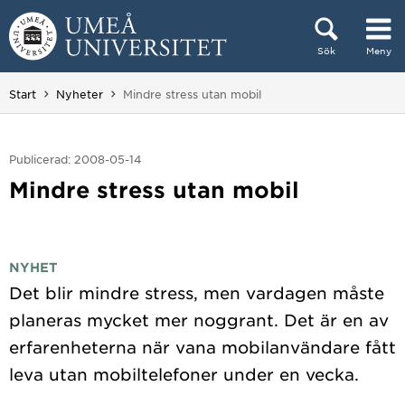
Hoppa direkt till innehållet
Sök
Meny
Huvudmenyn dold.
Du är här:
Start
Nyheter
Mindre stress utan mobil
Publicerad: 2008-05-14
Mindre stress utan mobil
NYHET
Det blir mindre stress, men vardagen måste
planeras mycket mer noggrant. Det är en av
erfarenheterna när vana mobilanvändare fått