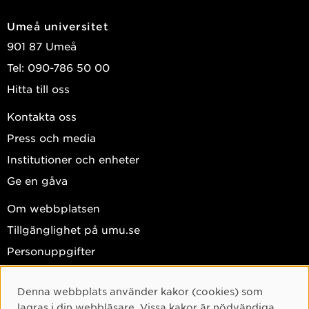
Umeå universitet
901 87 Umeå
Tel: 090-786 50 00
Hitta till oss
Kontakta oss
Press och media
Institutioner och enheter
Ge en gåva
Om webbplatsen
Tillgänglighet på umu.se
Personuppgifter
Hantera kakor
Denna webbplats använder kakor (cookies) som
Facebook
Cookie-samtycke
lagras i din webbläsare. Vissa kakor är nödvändiga