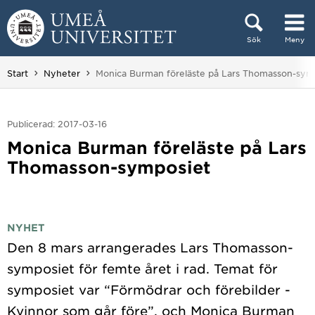
Hoppa direkt till innehållet
Sök
Meny
Huvudmenyn dold.
Du är här:
Start
Nyheter
Monica Burman föreläste på Lars Thomasson-sym
Publicerad: 2017-03-16
Monica Burman föreläste på Lars
Thomasson-symposiet
NYHET
Den 8 mars arrangerades Lars Thomasson-
symposiet för femte året i rad. Temat för
symposiet var “Förmödrar och förebilder -
Kvinnor som går före”, och Monica Burman