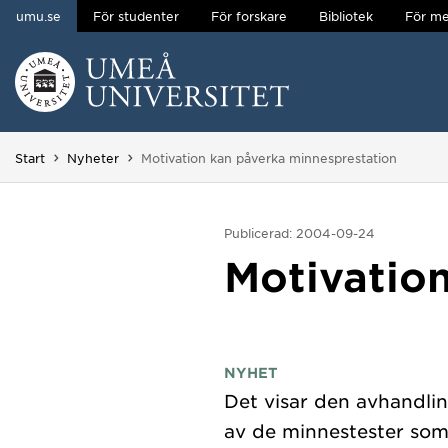
umu.se
För studenter
För forskare
Bibliotek
För me
Hoppa direkt till innehållet
Huvudmenyn dold.
Du är här:
Start
Nyheter
Motivation kan påverka minnesprestation
Publicerad: 2004-09-24
Motivatio
NYHET
Det visar den avhandli
av de minnestester som 