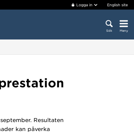
Logga in
English site
Sök
Meny
prestation
september. Resultaten
lnader kan påverka