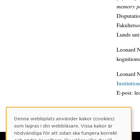
memory p
Disputatio
Fakultetso
Lunds univ
Leonard N
kognition
Leonard N
Institutio
E-post: l
Denna webbplats använder kakor (cookies)
Cookie-samtycke
som lagras i din webbläsare. Vissa kakor är
nödvändiga för att sidan ska fungera korrekt