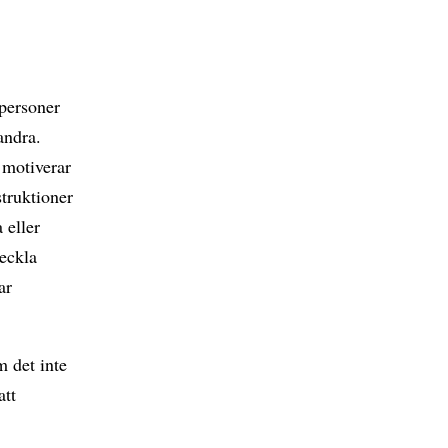
 personer
andra.
n motiverar
struktioner
 eller
veckla
ar
m det inte
att