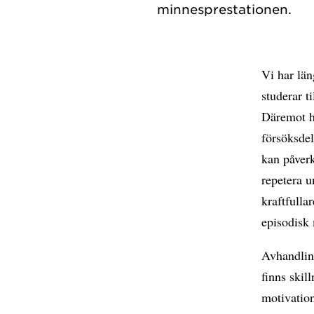
Vi har län
studerar t
Däremot ha
försöksdel
kan påverk
repetera u
kraftfulla
episodisk 
Avhandlin
finns skil
motivation