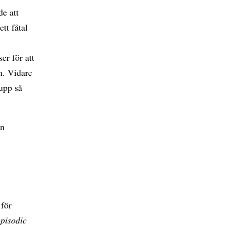
de att
tt fåtal
er för att
n. Vidare
 upp så
in
 för
pisodic