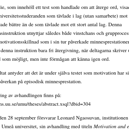
ie, som innehöll ett test som handlade om att återge ord, visa
iversitetsstuderanden som tävlade i lag (utan samarbete) mot e
rade bättre än de som tävlade mot ett stort antal lag. Denna
sinstruktion utnyttjar således både vinstchans och grupprocess
otivationsskillnad som i sin tur påverkade minnesprestatione
denna instruktion bara fri återgivning, när deltagarna skriver
 som möjligt, men inte förmågan att känna igen ord.
ltat antyder att det är under själva testet som motivation har s
påverkan på episodisk minnesprestation.
ing av avhandlingen finns på:
ons.uu.se/umu/theses/abstract.xsql?dbid=304
den 28 september försvarar Leonard Ngaosuvan, institutionen
 Umeå universitet, sin avhandling med titeln
Motivation and e