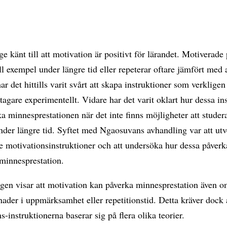
ge känt till att motivation är positivt för lärandet. Motiverade
ill exempel under längre tid eller repeterar oftare jämfört med 
r det hittills varit svårt att skapa instruktioner som verklige
tagare experimentellt. Vidare har det varit oklart hur dessa in
a minnesprestationen när det inte finns möjligheter att studera
nder längre tid. Syftet med Ngaosuvans avhandling var att ut
re motivationsinstruktioner och att undersöka hur dessa påverk
minnesprestation.
gen visar att motivation kan påverka minnesprestation även o
lnader i uppmärksamhet eller repetitionstid. Detta kräver dock 
s-instruktionerna baserar sig på flera olika teorier.