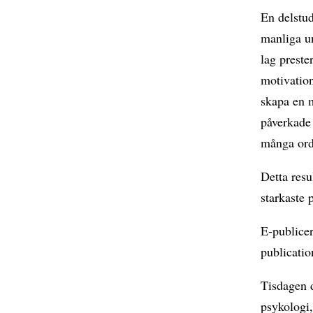
En delstud
manliga un
lag preste
motivation
skapa en m
påverkade 
många ord
Detta resu
starkaste 
E-publicer
publicati
Tisdagen 
psykologi,