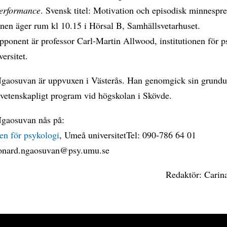
erformance
. Svensk titel: Motivation och episodisk minnespre
nen äger rum kl 10.15 i Hörsal B, Samhällsvetarhuset.
pponent är professor Carl-Martin Allwood, institutionen för p
ersitet.
gaosuvan är uppvuxen i Västerås. Han genomgick sin grundu
svetenskapligt program vid högskolan i Skövde.
gaosuvan nås på:
nen för psykologi
, Umeå universitetTel: 090-786 64 01
eonard.ngaosuvan@psy.umu.se
Redaktör: Carin