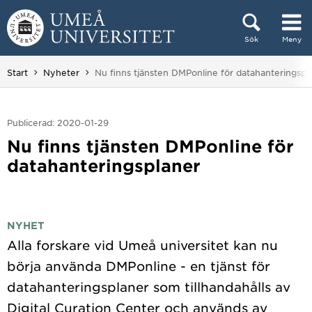
Hoppa direkt till innehållet
Sök
Meny
Huvudmenyn dold.
Du är här:
Start
Nyheter
Nu finns tjänsten DMPonline för datahanteringspl
Publicerad: 2020-01-29
Nu finns tjänsten DMPonline för
datahanteringsplaner
NYHET
Alla forskare vid Umeå universitet kan nu
börja använda DMPonline - en tjänst för
datahanteringsplaner som tillhandahålls av
Digital Curation Center och används av