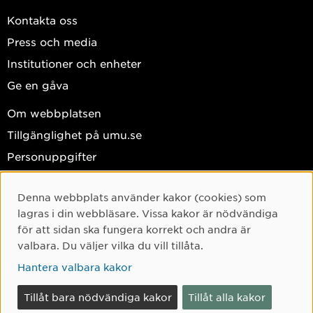
Kontakta oss
Press och media
Institutioner och enheter
Ge en gåva
Om webbplatsen
Tillgänglighet på umu.se
Personuppgifter
Hantera kakor
Denna webbplats använder kakor (cookies) som
Facebook
Cookie-samtycke
lagras i din webbläsare. Vissa kakor är nödvändiga
Instagram
för att sidan ska fungera korrekt och andra är
valbara. Du väljer vilka du vill tillåta.
TikTok
Hantera valbara kakor
Youtube
LinkedIn
Tillåt bara nödvändiga kakor
Tillåt alla kakor