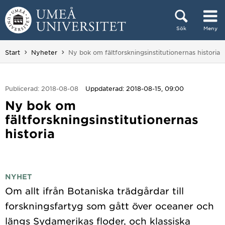
Hoppa direkt till innehållet
Sök
Meny
Huvudmenyn dold.
Du är här:
Start
Nyheter
Ny bok om fältforskningsinstitutionernas historia
Publicerad: 2018-08-08
Uppdaterad: 2018-08-15, 09:00
Ny bok om
fältforskningsinstitutionernas
historia
NYHET
Om allt ifrån Botaniska trädgårdar till
forskningsfartyg som gått över oceaner och
längs Sydamerikas floder, och klassiska