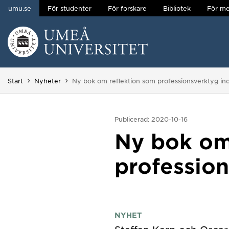
umu.se
För studenter
För forskare
Bibliotek
För me
Hoppa direkt till innehållet
Huvudmenyn dold.
Du är här:
Start
Nyheter
Ny bok om reflektion som professionsverktyg in
Publicerad: 2020-10-16
Ny bok om
professio
NYHET