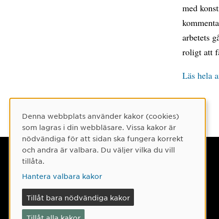
med konstr
kommentare
arbetets g
roligt att
Läs hela a
Denna webbplats använder kakor (cookies)
Cookie-samtycke
som lagras i din webbläsare. Vissa kakor är
nödvändiga för att sidan ska fungera korrekt
och andra är valbara. Du väljer vilka du vill
Umeå universitet
tillåta.
901 87 Umeå
Hantera valbara kakor
Tel: 090-786 50 00
Tillåt bara nödvändiga kakor
Hitta till oss
Tillåt alla kakor