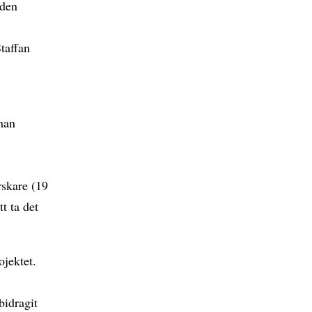
 den
taffan
 man
rskare (19
t ta det
ojektet.
bidragit