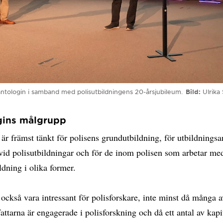
antologin i samband med polisutbildningens 20-årsjubileum.
Bild
Ulrika
gins målgrupp
är främst tänkt för polisens grundutbildning, för utbildnings
 vid polisutbildningar och för de inom polisen som arbetar me
ldning i olika former.
också vara intressant för polisforskare, inte minst då många 
fattarna är engagerade i polisforskning och då ett antal av kapi