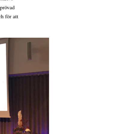
eprövad
h för att