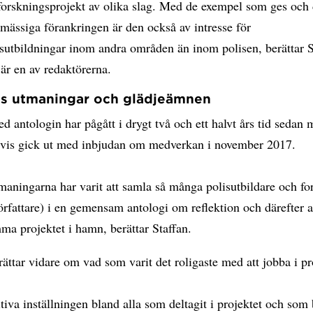
 forskningsprojekt av olika slag. Med de exempel som ges och
mässiga förankringen är den också av intresse för
sutbildningar inom andra områden än inom polisen, berättar S
är en av redaktörerna.
ts utmaningar och glädjeämnen
d antologin har pågått i drygt två och ett halvt års tid sedan
svis gick ut med inbjudan om medverkan i november 2017.
maningarna har varit att samla så många polisutbildare och fo
örfattare) i en gemensam antologi om reflektion och därefter at
a projektet i hamn, berättar Staffan.
rättar vidare om vad som varit det roligaste med att jobba i pr
tiva inställningen bland alla som deltagit i projektet och som 