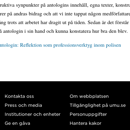
uktiva synpunkter på antologins innehåll, egna texter, konstr
r på andras bidrag och att vi inte tappat någon medförfattar
ång trots att arbetet har dragit ut på tiden. Sedan är det förstår
 få antologin i sin hand och kunna konstatera hur bra den blev.
ntologin: Reflektion som professionsverktyg inom polisen
Kontakta oss
Om webbplatsen
Press och media
Tillgänglighet på umu.se
Institutioner och enheter
Personuppgifter
Ge en gåva
Hantera kakor