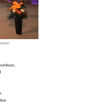
 Sahlén
anordnare,
d
av
tlen