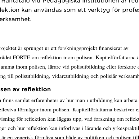
Rantatalo vid Pedagogiska institutionen är red
ektion kan användas som ett verktyg för profes
ojektet är sprunget ur ett forskningsprojekt finansierat av
srådet FORTE om reflektion inom polisen. Kapitelförfattarna 
amma inom polisen, lärare vid polisutbildning eller forskare 
ing till polisutbildning, vidareutbildning och polisiär verksam
sen av reflektion
n finns samlat erfarenheter av hur man i utbildning kan arbeta
eflexiva förmågor inom polisen. Kapitelförfattarna beskriver 
isning för reflektion kan läggas upp, vad forskning om refle
ger och hur reflektion kan införlivas i lärande och yrkesprakti
 är en generisk förmåga som både av politiken och polisen til