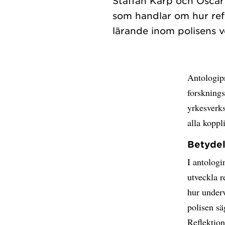
Staffan Karp och Oscar 
som handlar om hur refl
Antologipr
forskning
yrkesverks
alla koppl
Betydel
I antologi
utveckla r
hur underv
polisen sä
Reflektion