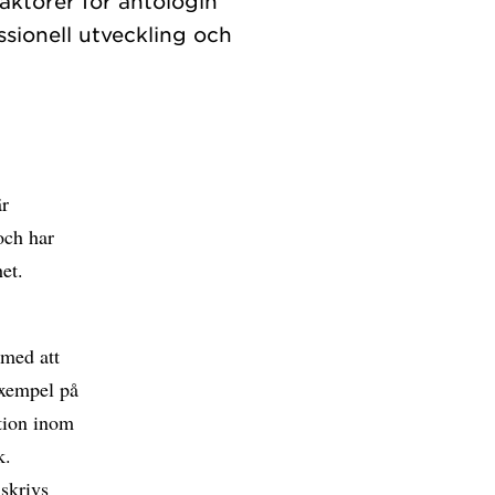
aktörer för antologin
sionell utveckling och
är
och har
het.
 med att
exempel på
ktion inom
k.
lskrivs