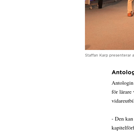
Staffan Karp presenterar 
Antolo
Antologin 
för lärare
vidareutbi
- Den kan 
kapitelför