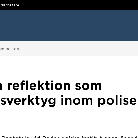
darbetare
om polisen
 reflektion som
nsverktyg inom polis