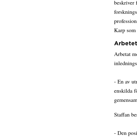
beskriver
forsknings
profession
Karp som 
Arbete
Arbetat me
inledning
- En av ut
enskilda f
gemensamm
Staffan be
- Den posi