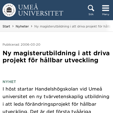
Hoppa direkt till innehållet
Sök
Meny
Huvudmenyn dold.
Du är här:
Start
Nyheter
Ny magisterutbildning i att driva projekt för hållba
Publicerad: 2006-03-20
Ny magisterutbildning i att driva
projekt för hållbar utveckling
NYHET
I höst startar Handelshögskolan vid Umeå
universitet en ny tvärvetenskaplig utbildning
i att leda förändringsprojekt för hållbar
utveckling. Det är det första tvååriga