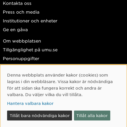
Kontakta oss
Press och media
Institutioner och enheter
Ge en gåva
Om webbplatsen
Tillgänglighet på umu.se
Personuppgifter
Hantera kakor
Denna webbplats använder kakor (cookies) som
Facebook
Cookie-samtycke
lagras i din webbläsare. Vissa kakor är nödvändiga
Instagram
för att sidan ska fungera korrekt och andra är
valbara. Du väljer vilka du vill tillåta.
TikTok
Hantera valbara kakor
Youtube
LinkedIn
Tillåt bara nödvändiga kakor
Tillåt alla kakor