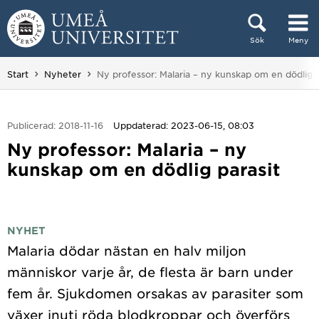
Hoppa direkt till innehållet
Sök
Meny
Huvudmenyn dold.
Du är här:
Start
Nyheter
Ny professor: Malaria – ny kunskap om en dödlig p
Publicerad: 2018-11-16
Uppdaterad: 2023-06-15, 08:03
Ny professor: Malaria – ny
kunskap om en dödlig parasit
NYHET
Malaria dödar nästan en halv miljon
människor varje år, de flesta är barn under
fem år. Sjukdomen orsakas av parasiter som
växer inuti röda blodkroppar och överförs