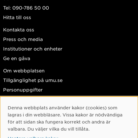
Tel: 090-786 50 00
Hitta till oss
Kontakta oss
Press och media
Institutioner och enheter
Ge en gåva
Om webbplatsen
Tillgänglighet på umu.se
Personuppgifter
Hantera kakor
Denna webbplats använder kakor (cookies) som
Facebook
Cookie-samtycke
lagras i din webbläsare. Vissa kakor är nödvändiga
Instagram
för att sidan ska fungera korrekt och andra är
valbara. Du väljer vilka du vill tillåta.
TikTok