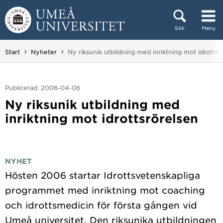
Hoppa direkt till innehållet
Sök
Meny
Huvudmenyn dold.
Du är här:
Start
Nyheter
Ny riksunik utbildning med inriktning mot idrottsr
Publicerad: 2006-04-06
Ny riksunik utbildning med
inriktning mot idrottsrörelsen
NYHET
Hösten 2006 startar Idrottsvetenskapliga
programmet med inriktning mot coaching
och idrottsmedicin för första gången vid
Umeå universitet. Den riksunika utbildningen