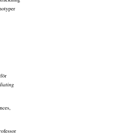
notyper
för
diating
nces,
rofessor