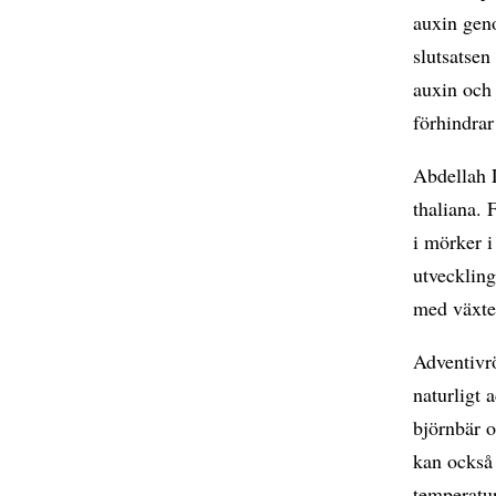
auxin geno
slutsatsen
auxin och
förhindrar
Abdellah L
thaliana. 
i mörker i
utveckling
med växte
Adventivrö
naturligt 
björnbär o
kan också 
temperatur