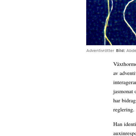
Adventivrötter
Bild
Abde
Växthormon
av advent
interagera
jasmonat 
har bidra
reglering.
Han identi
auxinresp