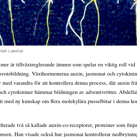
llah Lakehal
er är tillväxtreglerande ämnen som spelar en viktig roll vid 
ivrotsbildning. Växthormonerna auxin, jasmonat och cytokini
r med varandra för att kontrollera denna process, där auxin fr
och cytokininer hämmar bildningen av adventivrötter. Abdell
git med ny kunskap om flera molekylära pusselbitar i denna k
fierade två så kallade auxin-co-receptorer, proteiner som finju
onsen. Han visade också hur jasmonat kontrollerar nedbrytnin