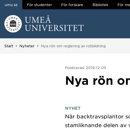
umu.se
För studenter
För forskare
Bibliotek
För me
Hoppa direkt till innehållet
Huvudmenyn dold.
Du är här:
Start
Nyheter
Nya rön om reglering av rotbildning
Publicerad: 2019-12-05
Nya rön om
NYHET
När backtravsplantor so
stamliknande delen av 