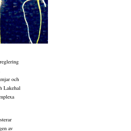
reglering
n
ämjar och
ah Lakehal
omplexa
sterar
gen av