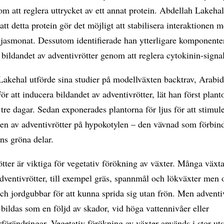
m att reglera uttrycket av ett annat protein. Abdellah Lakeha
 att detta protein gör det möjligt att stabilisera interaktionen m
 jasmonat. Dessutom identifierade han ytterligare komponent
 bildandet av adventivrötter genom att reglera cytokinin-signa
akehal utförde sina studier på modellväxten backtrav, Arabid
För att inducera bildandet av adventivrötter, lät han först plan
 tre dagar. Sedan exponerades plantorna för ljus för att stimul
en av adventivrötter på hypokotylen – den vävnad som förbind
ns gröna delar.
tter är viktiga för vegetativ förökning av växter. Många växta
adventivrötter, till exempel gräs, spannmål och lökväxter men
ch jordgubbar för att kunna sprida sig utan frön. Men adventi
bildas som en följd av skador, vid höga vattennivåer eller
förändringar. Vegetativ förökning av växter används i stor ut