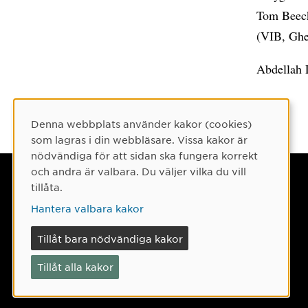
Tom Beeck
(VIB, Ghe
Abdellah L
Denna webbplats använder kakor (cookies)
Cookie-samtycke
som lagras i din webbläsare. Vissa kakor är
nödvändiga för att sidan ska fungera korrekt
och andra är valbara. Du väljer vilka du vill
Umeå universitet
tillåta.
901 87 Umeå
Hantera valbara kakor
Tel: 090-786 50 00
Tillåt bara nödvändiga kakor
Hitta till oss
Tillåt alla kakor