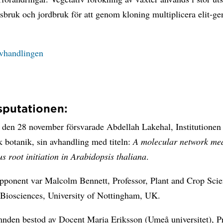
bruk och jordbruk för att genom kloning multiplicera elit-ge
avhandlingen
putationen:
 den 28 november försvarade Abdellah Lakehal, Institutionen 
k botanik, sin avhandling med titeln:
A molecular network me
us root initiation in Arabidopsis thaliana
.
opponent var Malcolm Bennett, Professor, Plant and Crop Scie
 Biosciences, University of Nottingham, UK.
nden bestod av Docent Maria Eriksson (Umeå universitet), P