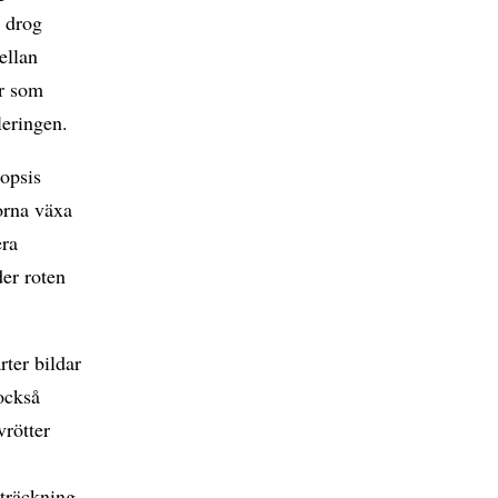
l drog
ellan
er som
leringen.
opsis
torna växa
era
er roten
rter bildar
 också
vrötter
sträckning