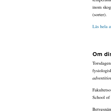
inom skogs
(sorter).
Läs hela 
Om dis
Torsdagen
fysiologis
adventitio
Fakultets
School of
Betygsnäm