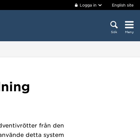
Logga in
English site
Sök
Meny
dning
dventivrötter från den
 använde detta system