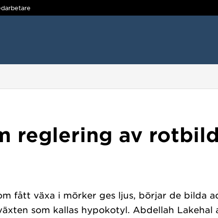
darbetare
 reglering av rotbil
m fått växa i mörker ges ljus, börjar de bilda a
växten som kallas hypokotyl. Abdellah Lakehal