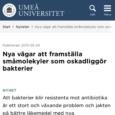
Hoppa direkt till innehållet
Sök
Meny
Huvudmenyn dold.
Du är här:
Start
Nyheter
Nya vägar att framställa småmolekyler som oskadl
Publicerad: 2013-05-20
Nya vägar att framställa
småmolekyler som oskadliggör
bakterier
NYHET
Att bakterier blir resistenta mot antibiotika
är ett stort och växande problem och jakten
på bättre läkemedel med nya