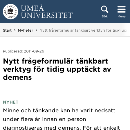
Hoppa direkt till innehållet
Sök
Meny
Huvudmenyn dold.
Du är här:
Start
Nyheter
Nytt frågeformulär tänkbart verktyg för tidig up
Publicerad: 2011-09-26
Nytt frågeformulär tänkbart
verktyg för tidig upptäckt av
demens
NYHET
Minne och tänkande kan ha varit nedsatt
under flera år innan en person
diagnostiseras med demens. För att enkelt