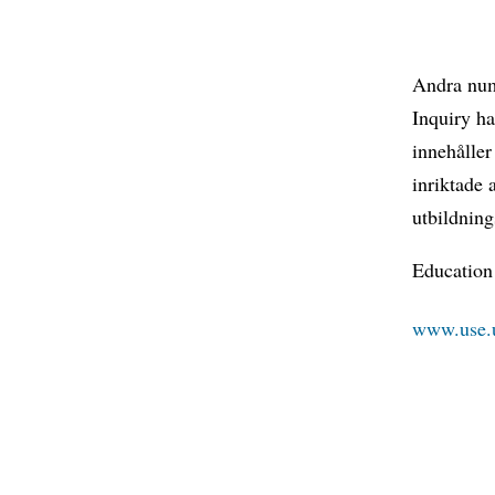
Andra numr
Inquiry ha
innehålle
inriktade 
utbildnin
Education 
www.use.u