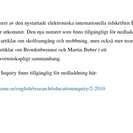
et av den nystartade elektroniska internationella tidskriften
r utkommit. Den nya numret som finns tillgängligt för nedlad
r artiklar om skolframgång och mobbning, men också mer teor
artiklar om Bronfenbrenner och Martin Buber i ett
gsvetenskapligt sammanhang.
Inquiry finns tillgänglig för nedladdning här:
mu.se/english/research/educationinquiry/2-2010