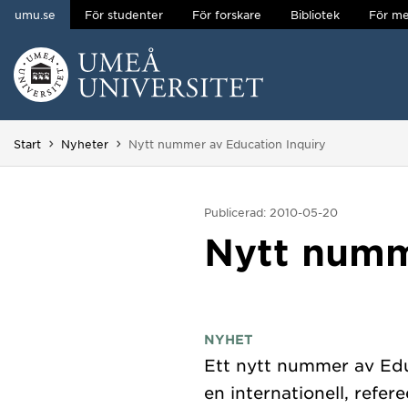
umu.se
För studenter
För forskare
Bibliotek
För me
Hoppa direkt till innehållet
Huvudmenyn dold.
Du är här:
Start
Nyheter
Nytt nummer av Education Inquiry
Publicerad: 2010-05-20
Nytt numm
NYHET
Ett nytt nummer av Educ