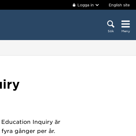
Logga in
English site
Sök
Meny
iry
 Education Inquiry är