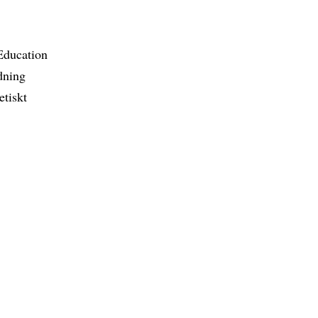
 Education
dning
etiskt