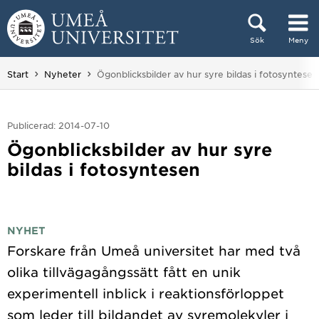
Hoppa direkt till innehållet
Sök
Meny
Huvudmenyn dold.
Du är här:
Start
Nyheter
Ögonblicksbilder av hur syre bildas i fotosyntesen
Publicerad: 2014-07-10
Ögonblicksbilder av hur syre
bildas i fotosyntesen
NYHET
Forskare från Umeå universitet har med två
olika tillvägagångssätt fått en unik
experimentell inblick i reaktionsförloppet
som leder till bildandet av syremolekyler i