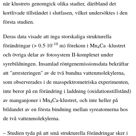
när klustrets genomgick olika stadier, däribland det
kortlivade tillståndet i slutfasen, vilket undersöktes i den
första studien.
Deras data visade att inga storskaliga strukturella
-10
förändringar (> 0.5·10
m) förekom i Mn
Ca -klustret
4
och övriga delar av fotosystem II-komplexet under
syrebildningen. Insamlad röntgenemissionsdata bekräftar
att "arresteringen" av de två bundna vattenmolekylerna,
som observerades i de masspektrometriska experimenten,
inte beror på en förändring i laddning (oxidationstillstånd)
av manganjoner i Mn
Ca-klustret, och inte heller på
4
bildandet av en första bindning mellan syreatomerna hos
de två vattenmolekylerna.
– Studien tyda på att små strukturella förändringar sker i