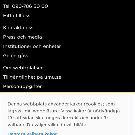
Tel: 090-786 50 00
Hitta till oss
Kontakta oss
Press och media
Institutioner och enheter
Ge en gåva
Om webbplatsen
Tillgänglighet på umu.se
Personuppgifter
Hantera kakor
Denna webbplats använder kakor (cookies) som
Facebook
Cookie-samtycke
lagras i din webbläsare. Vissa kakor är nödvändiga
Instagram
för att sidan ska fungera korrekt och andra är
valbara. Du väljer vilka du vill tillåta.
TikTok
Hantera valbara kakor