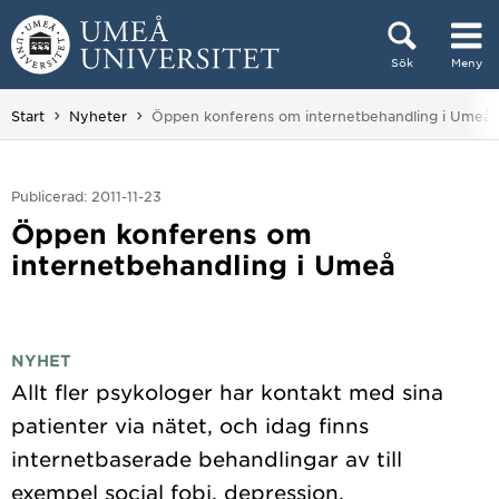
Hoppa direkt till innehållet
Sök
Meny
Huvudmenyn dold.
Du är här:
Start
Nyheter
Öppen konferens om internetbehandling i Umeå
Publicerad: 2011-11-23
Öppen konferens om
internetbehandling i Umeå
NYHET
Allt fler psykologer har kontakt med sina
patienter via nätet, och idag finns
internetbaserade behandlingar av till
exempel social fobi, depression,