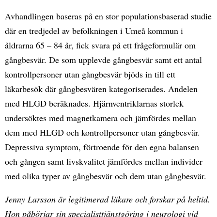
Avhandlingen baseras på en stor populationsbaserad studie
där en tredjedel av befolkningen i Umeå kommun i
åldrarna 65 – 84 år, fick svara på ett frågeformulär om
gångbesvär. De som upplevde gångbesvär samt ett antal
kontrollpersoner utan gångbesvär bjöds in till ett
läkarbesök där gångbesvären kategoriserades. Andelen
med HLGD beräknades. Hjärnventriklarnas storlek
undersöktes med magnetkamera och jämfördes mellan
dem med HLGD och kontrollpersoner utan gångbesvär.
Depressiva symptom, förtroende för den egna balansen
och gången samt livskvalitet jämfördes mellan individer
med olika typer av gångbesvär och dem utan gångbesvär.
Jenny Larsson är legitimerad läkare och forskar på heltid.
Hon påbörjar sin specialisttjänstgöring i neurologi vid