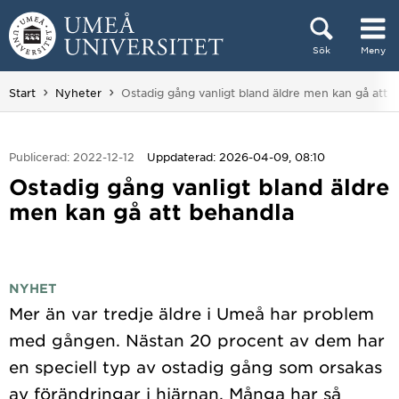
Hoppa direkt till innehållet
Sök
Meny
Huvudmenyn dold.
Du är här:
Start
Nyheter
Ostadig gång vanligt bland äldre men kan gå att 
Publicerad: 2022-12-12
Uppdaterad: 2026-04-09, 08:10
Ostadig gång vanligt bland äldre
men kan gå att behandla
NYHET
Mer än var tredje äldre i Umeå har problem
med gången. Nästan 20 procent av dem har
en speciell typ av ostadig gång som orsakas
av förändringar i hjärnan. Många har så