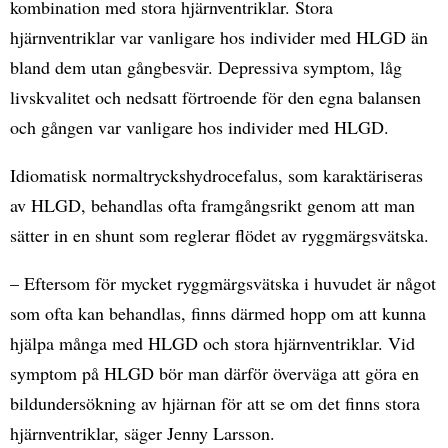
kombination med stora hjärnventriklar. Stora
hjärnventriklar var vanligare hos individer med HLGD än
bland dem utan gångbesvär. Depressiva symptom, låg
livskvalitet och nedsatt förtroende för den egna balansen
och gången var vanligare hos individer med HLGD.
Idiomatisk normaltryckshydrocefalus, som karaktäriseras
av HLGD, behandlas ofta framgångsrikt genom att man
sätter in en shunt som reglerar flödet av ryggmärgsvätska.
– Eftersom för mycket ryggmärgsvätska i huvudet är något
som ofta kan behandlas, finns därmed hopp om att kunna
hjälpa många med HLGD och stora hjärnventriklar. Vid
symptom på HLGD bör man därför överväga att göra en
bildundersökning av hjärnan för att se om det finns stora
hjärnventriklar, säger Jenny Larsson.