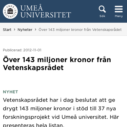
Hoppa direkt till innehållet
Sök
Meny
Huvudmenyn dold.
Du är här:
Start
Nyheter
Över 143 miljoner kronor från Vetenskapsrådet
Publicerad: 2012-11-01
Över 143 miljoner kronor från
Vetenskapsrådet
NYHET
Vetenskapsrådet har i dag beslutat att ge
drygt 143 miljoner kronor i stöd till 37 nya
forskningsprojekt vid Umeå universitet. Här