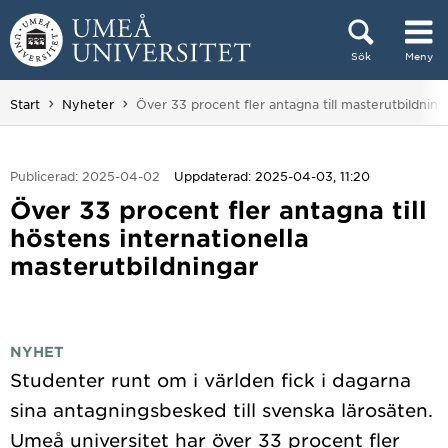
Hoppa direkt till innehållet
Sök
Meny
Huvudmenyn dold.
Du är här:
Start
Nyheter
Över 33 procent fler antagna till masterutbildninga
Publicerad: 2025-04-02
Uppdaterad: 2025-04-03, 11:20
Över 33 procent fler antagna till
höstens internationella
masterutbildningar
NYHET
Studenter runt om i världen fick i dagarna
sina antagningsbesked till svenska lärosäten.
Umeå universitet har över 33 procent fler