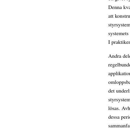
Denna kval
att konstr
styrsystem
systemets 
I praktike
Andra del
regelbund
applikatio
omloppsba
det underl
styrsystem
lösas. Avh
dessa per
sammanfat