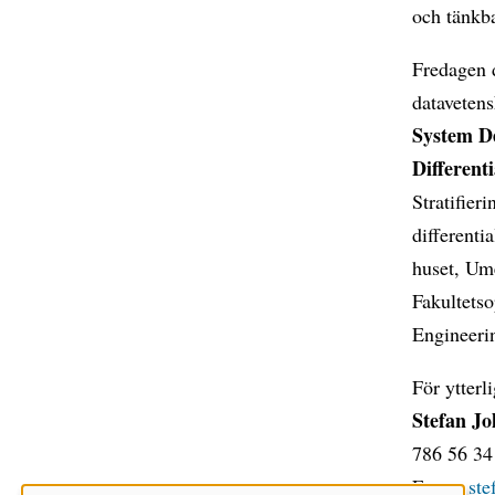
och tänkba
Fredagen 
datavetens
System De
Different
Stratifier
different
huset, Ume
Fakultets
Engineeri
För ytterl
Stefan J
786 56 34
Epost:
st