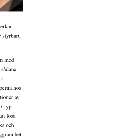
verkar
 styrbart.
em med
å sådana
 i
perna hos
tioner av
ti-typ
tt lösa
öks och
oggrannhet