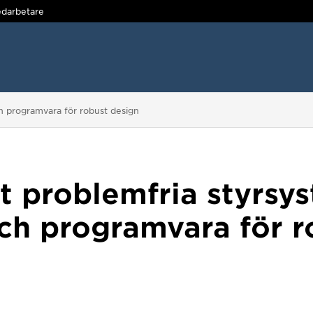
darbetare
h programvara för robust design
t problemfria styrsy
ch programvara för r