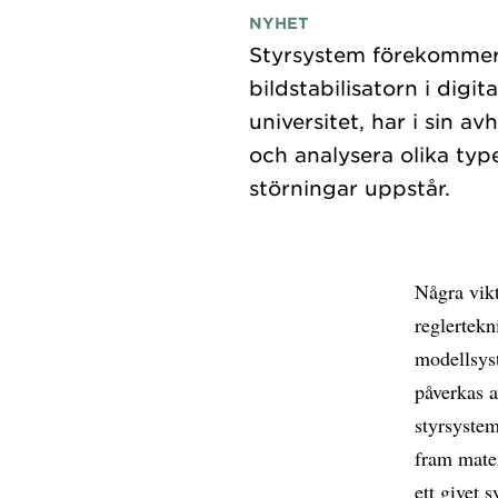
NYHET
Styrsystem förekommer id
bildstabilisatorn i dig
universitet, har i sin 
och analysera olika typ
Några vik
reglertekn
modellsyst
påverkas a
styrsystem
fram matem
ett givet 