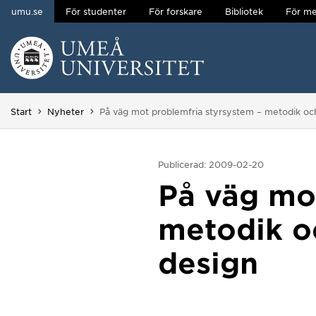
umu.se
För studenter
För forskare
Bibliotek
För me
Hoppa direkt till innehållet
Huvudmenyn dold.
Du är här:
Start
Nyheter
På väg mot problemfria styrsystem – metodik oc
Publicerad: 2009-02-20
På väg mo
metodik o
design