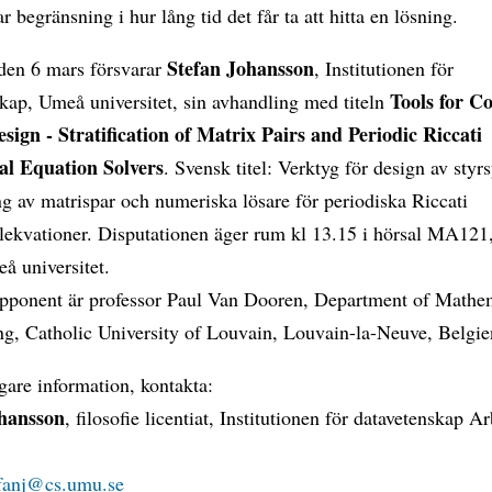
r begränsning i hur lång tid det får ta att hitta en lösning.
Stefan Johansson
den 6 mars försvarar
, Institutionen för
Tools for C
kap, Umeå universitet, sin avhandling med titeln
sign - Stratification of Matrix Pairs and Periodic Riccati
ial Equation Solvers
. Svensk titel: Verktyg för design av styr
ing av matrispar och numeriska lösare för periodiska Riccati
ialekvationer. Disputationen äger rum kl 13.15 i hörsal MA12
å universitet.
opponent är professor Paul Van Dooren, Department of Mathe
ng, Catholic University of Louvain, Louvain-la-Neuve, Belgie
igare information, kontakta:
ohansson
, filosofie licentiat, Institutionen för datavetenskap A
efanj@cs.umu.se