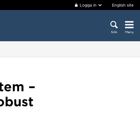
Logga in
English site
Sök
Meny
stem –
obust