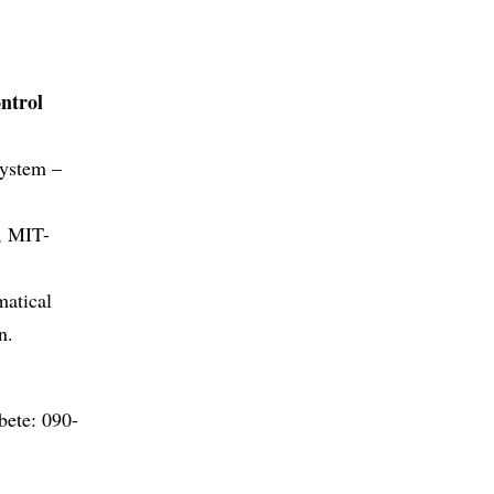
ontrol
system –
1, MIT-
matical
n.
rbete: 090-