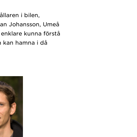
laren i bilen,
efan Johansson, Umeå
t enklare kunna förstå
em kan hamna i då