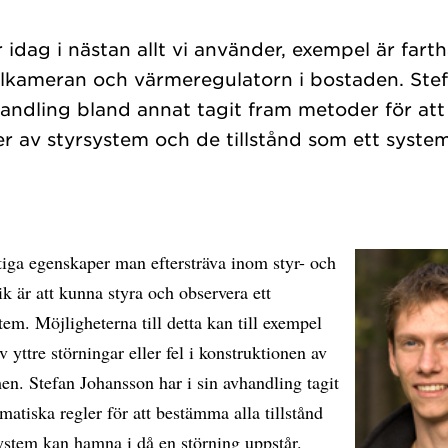
ag i nästan allt vi använder, exempel är farthål
italkameran och värmeregulatorn i bostaden. St
avhandling bland annat tagit fram metoder för at
er av styrsystem och de tillstånd som ett syst
tiga egenskaper man eftersträva inom styr- och
ik är att kunna styra och observera ett
em. Möjligheterna till detta kan till exempel
v yttre störningar eller fel i konstruktionen av
en. Stefan Johansson har i sin avhandling tagit
atiska regler för att bestämma alla tillstånd
system kan hamna i då en störning uppstår.