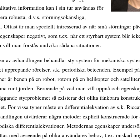
itativa information kan i sin tur användas för
uera robusta, d.v.s. störningsokänsliga,
. Oftast är man speciellt intresserad av när små störningar på
egenskaper negativt, som t.ex. när ett styrbart system blir icke
n vill man förstås undvika sådana situationer.
en av avhandlingen behandlar styrsystem för mekaniska syst
et upprepande rörelser, s.k. periodiska beteenden. Exempel p
ner är benen på en robot, rotorn på en helikopter och satelliter
na runt jorden. Beroende på vad man vill uppnå och egenska
iggande styrproblemet så existerar det olika tänkbara konstruk
et. För vissa typer måste en differentialekvation av s.k. Ricca
andlingen utvärderar några metoder explicit konstruerade för a
iodiska differentialekvationer. Metodernas egenskaper unders
tas med avseende på olika användares behov, t.ex. önskad n