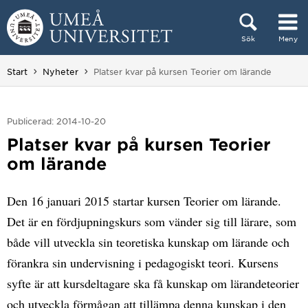
Hoppa direkt till innehållet
Sök
Meny
Huvudmenyn dold.
Du är här:
Start
Nyheter
Platser kvar på kursen Teorier om lärande
Publicerad: 2014-10-20
Platser kvar på kursen Teorier
om lärande
Den 16 januari 2015 startar kursen Teorier om lärande.
Det är en fördjupningskurs som vänder sig till lärare, som
både vill utveckla sin teoretiska kunskap om lärande och
förankra sin undervisning i pedagogiskt teori. Kursens
syfte är att kursdeltagare ska få kunskap om lärandeteorier
och utveckla förmågan att tillämpa denna kunskap i den