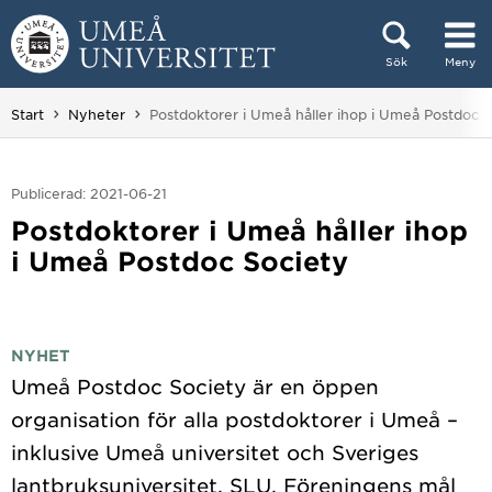
Hoppa direkt till innehållet
Sök
Meny
Huvudmenyn dold.
Du är här:
Start
Nyheter
Postdoktorer i Umeå håller ihop i Umeå Postdoc S
Publicerad: 2021-06-21
Postdoktorer i Umeå håller ihop
i Umeå Postdoc Society
NYHET
Umeå Postdoc Society är en öppen
organisation för alla postdoktorer i Umeå –
inklusive Umeå universitet och Sveriges
lantbruksuniversitet, SLU. Föreningens mål