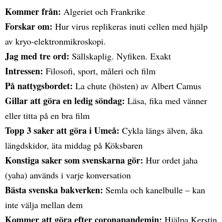
Kommer från:
Algeriet och Frankrike
Forskar om:
Hur virus replikeras inuti cellen med hjälp
av kryo-elektronmikroskopi.
Jag med tre ord:
Sällskaplig. Nyfiken. Exakt
Intressen:
Filosofi, sport, måleri och film
På nattygsbordet:
La chute (hösten) av Albert Camus
Gillar att göra en ledig söndag:
Läsa, fika med vänner
eller titta på en bra film
Topp 3 saker att göra i Umeå:
Cykla längs älven, åka
längdskidor, äta middag på Köksbaren
Konstiga saker som svenskarna gör:
Hur ordet jaha
(yaha) används i varje konversation
Bästa svenska bakverken:
Semla och kanelbulle – kan
inte välja mellan dem
Kommer att göra efter coronapandemin:
Hjälpa Kerstin