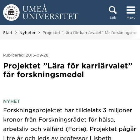
Hoppa direkt till innehållet
Sök
Meny
Huvudmenyn dold.
Du är här:
Start
Nyheter
Projektet ”Lära för karriärvalet” får forskningsmed
Publicerad: 2015-09-28
Projektet ”Lära för karriärvalet”
får forskningsmedel
NYHET
Forskningsprojektet har tilldelats 3 miljoner
kronor från Forskningsrådet för hälsa,
arbetsliv och välfärd (Forte). Projektet pågår
i tre år och leds av professor Lisbeth