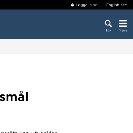
Logga in
English site
Sök
Meny
gsmål