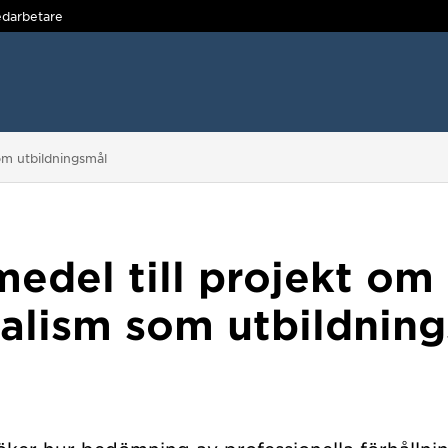
darbetare
om utbildningsmål
edel till projekt om
nalism som utbildnin