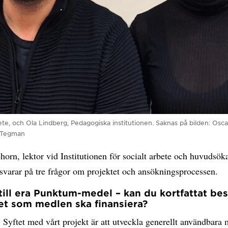
rbete, och Ola Lindberg, Pedagogiska institutionen. Saknas på bilden: Osc
 Tegman
ehorn, lektor vid Institutionen för socialt arbete och huvudsök
 svarar på tre frågor om projektet och ansökningsprocessen.
 till era Punktum-medel – kan du kortfattat bes
et som medlen ska finansiera?
! Syftet med vårt projekt är att utveckla generellt användbara