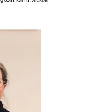
gssätt kan utvecklas