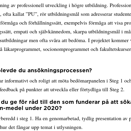
ing av professionell utveckling i högre utbildning. Profession
, ofta kallat ”PU”, rör utbildningsmål som adresserar studente
förmåga och förhållningssätt, exempelvis förmåga att visa pro
ngssätt, empati och självkännedom, skarpa utbildningsmål i m
sutbildningar men ofta svåra att bedöma. I projektet kommer v
på läkarprogrammet, socionomprogrammet och fakultetskurser 
plevde du ansökningsprocessen?
ar informativt och roligt att möta bedömarpanelen i Steg 1 och
 feedback på punkter att utveckla eller förtydliga till Steg 2.
l du ge för råd till den som funderar på att sök
m-medel under 2020?
rberedd i steg 1. Ha en genomarbetad, tydlig presentation av p
 hur det fångar upp temat i utlysningen.