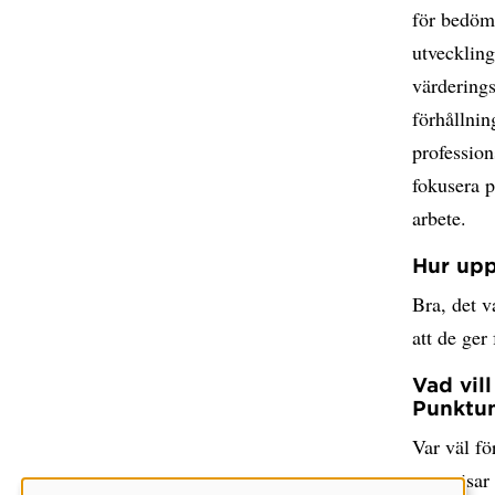
för bedömn
utveckling
värderings
förhållni
profession
fokusera 
arbete.
Hur up
Bra, det v
att de ger
Vad vil
Punktu
Var väl fö
som visar