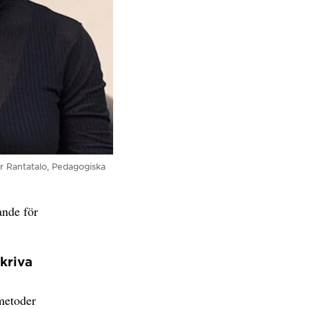
ar Rantatalo, Pedagogiska
ande för
kriva
 metoder