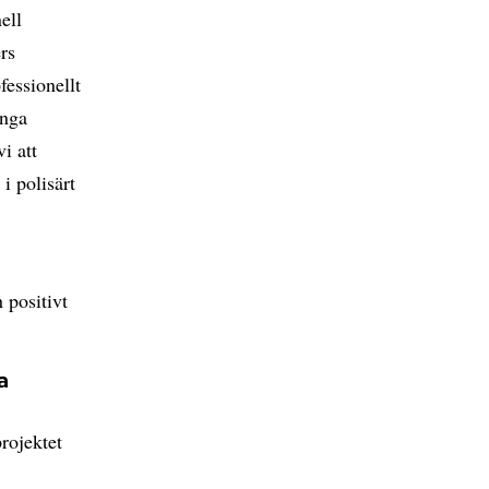
ell
rs
fessionellt
ånga
i att
i polisärt
 positivt
a
rojektet