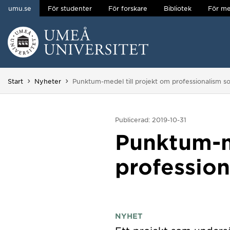
umu.se
För studenter
För forskare
Bibliotek
För me
Hoppa direkt till innehållet
Huvudmenyn dold.
Du är här:
Start
Nyheter
Punktum-medel till projekt om professionalism s
Publicerad: 2019-10-31
Punktum-m
professio
NYHET