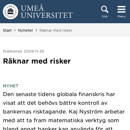
Hoppa direkt till innehållet
Sök
Meny
Huvudmenyn dold.
Du är här:
Start
Nyheter
Räknar med risker
Publicerad: 2009-11-26
Räknar med risker
NYHET
Den senaste tidens globala finanskris har
visat att det behövs bättre kontroll av
bankernas risktagande. Kaj Nyström arbetar
med att ta fram matematiska verktyg som
bland annat banker kan använda för att