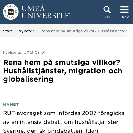
Hoppa direkt till innehållet
Sök
Meny
Huvudmenyn dold.
Du är här:
Start
Nyheter
Rena hem på smutsiga villkor? Hushållstjänster, mi
Publicerad: 2013-03-01
Rena hem på smutsiga villkor?
Hushållstjänster, migration och
globalisering
NYHET
RUT-avdraget som infördes 2007 föregicks
av en intensiv debatt om hushållstjänster i
Sverige, den sk pigdebatten. Idag