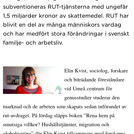
subventioneras RUT-tjänsterna med ungefär
1,5 miljarder kronor av skattemedel. RUT har
blivit en del av många människors vardag
och har medfört stora förändringar i svenskt
Elin Kvist, sociolog, forskare
och biträdande föreståndare
vid Umeå centrum för
genusstudier studerar den
marknad och de arbeten som skapats sedan införandet av
rut-avdraget. På lördag släpps boken ”Rena hem på
smutsiga villkor? Hushållstjänster, migration och
globalisering” där Elin Kvist tillsammans med forskarna